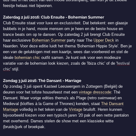
feestje helaas niet bijwonen.
Zaterdag 2 juli 2016: Club Ensuite - Bohemian Summer
Club Ensuite staat voor luxe en exclusiviteit. Dat betekent: een glaasje
bubbels in je hand, mooie mensen om je heen en de beste house en
trance beats om op te dansen. Op zaterdag 2 juli brengt Club Ensuite
haar exclusieve
Bohemian Summer
party naar The
Upper Deck
in
Naarden. Voor deze editie luidt het thema 'Bohemian Hippie Style'. Ben je
een van de gelukkigen met een kaartje, wees dan voorbereid en stel de
ideale
bohemian chic
outfit samen. Je kunt ook voor een modieuze
variatie van de bohemian look kiezen, zoals de 'Ibiza chic' of de '
festival
chic
' stijl.
Zondag 3 juli 2016: Thé Dansant - Marriage
Op zondag 3 juli opent Kasteel Leeuwergem in Zottegem (België) de
deuren voor het tofste housefeest met een
vintage dresscode
: Thé
Dansant. Waar vorige edities thema's als Plage (retro swimwear) en
Medieval (kloffies à la Game of Thrones) kenden, staat
Thé Dansant
Marriage
volledig in het teken van de
Vintage
bruiloft. Heren kunnen
bijvoorbeeld kiezen voor een typisch jaren '20 pak of een nette pantalon
met overhemd. Dames stelen de show met een klassieke witte
(bruids)jurk of broekpak.