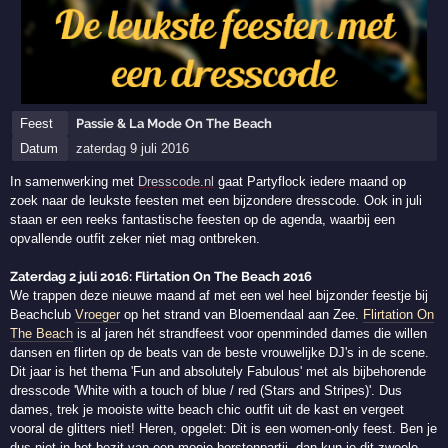
Feest
Passie & La Mode On The Beach
Datum
zaterdag 9 juli 2016
In samenwerking met
Dresscode.nl
gaat Partyflock iedere maand op
zoek naar de leukste feesten met een bijzondere dresscode. Ook in juli
staan er een reeks fantastische feesten op de agenda, waarbij een
opvallende outfit zeker niet mag ontbreken.
Zaterdag 2 juli 2016: Flirtation On The Beach 2016
We trappen deze nieuwe maand af met een wel heel bijzonder feestje bij
Beachclub
Vroeger
op het strand van Bloemendaal aan Zee.
Flirtation On
The Beach
is al jaren hét strandfeest voor openminded dames die willen
dansen en flirten op de beats van de beste vrouwelijke DJ's in de scene.
Dit jaar is het thema 'Fun and absolutely Fabulous' met als bijbehorende
dresscode 'White with a touch of blue / red (Stars and Stripes)'. Dus
dames, trek je mooiste witte beach chic outfit uit de kast en vergeet
vooral de glitters niet! Heren, opgelet: Dit is een women-only feest. Ben je
dus niet in het bezit van een mooie borstenpartij, dan kun je dit zwoele