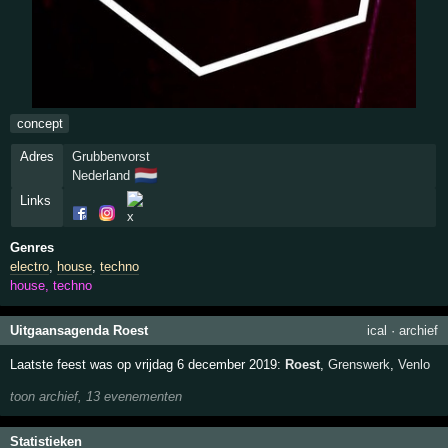
concept
Adres
Grubbenvorst
🇳🇱
Nederland
Links
Genres
electro
,
house
,
techno
house, techno
Uitgaansagenda Roest
ical
·
archief
Laatste feest was op vrijdag 6 december 2019:
Roest
,
Grenswerk
,
Venlo
toon archief, 13 evenementen
Statistieken