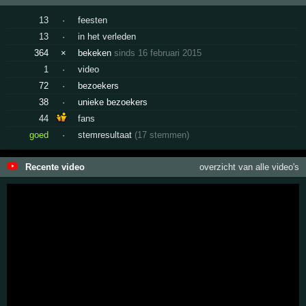
13
·
feesten
13
·
in het verleden
364
×
bekeken
sinds 16 februari 2015
1
·
video
72
·
bezoekers
38
·
unieke bezoekers
44
fans
goed
·
stemresultaat
(17 stemmen)
Recente video
overzicht van alle video's