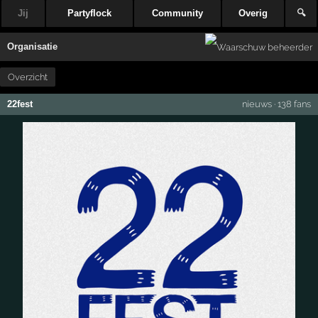
Jij
Partyflock
Community
Overig
🔍
Organisatie
Overzicht
22fest
nieuws
·
138 fans