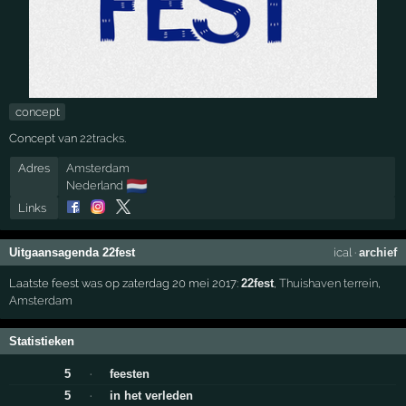
concept
Concept van
22tracks
.
Adres
Amsterdam
🇳🇱
Nederland
Links
Uitgaansagenda 22fest
ical
·
archief
Laatste feest was op zaterdag 20 mei 2017:
22fest
,
Thuishaven terrein
,
Amsterdam
Statistieken
5
·
feesten
5
·
in het verleden