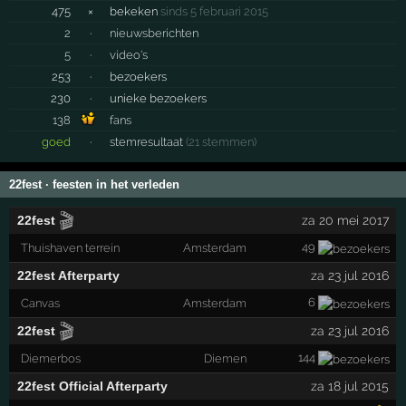
475
×
bekeken
sinds 5 februari 2015
2
·
nieuwsberichten
5
·
video's
253
·
bezoekers
230
·
unieke bezoekers
138
fans
goed
·
stemresultaat
(21 stemmen)
22fest · feesten in het verleden
🎬
22fest
za 20 mei 2017
49
Thuishaven terrein
Amsterdam
22fest Afterparty
za 23 jul 2016
6
Canvas
Amsterdam
🎬
22fest
za 23 jul 2016
144
Diemerbos
Diemen
22fest Official Afterparty
za 18 jul 2015