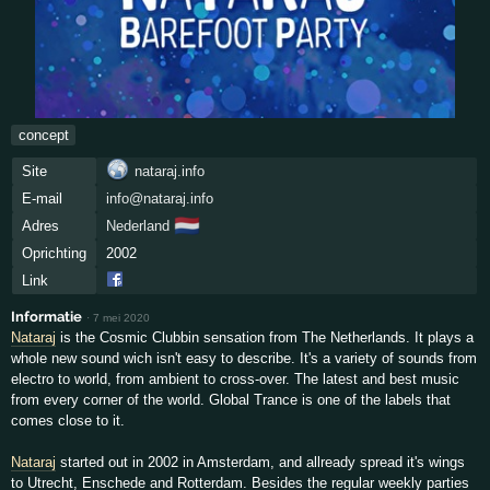
concept
Site
nataraj.info
E-mail
info@nataraj.info
🇳🇱
Adres
Nederland
Oprichting
2002
Link
Informatie
·
7 mei 2020
Nataraj
is the Cosmic Clubbin sensation from The Netherlands. It plays a
whole new sound wich isn't easy to describe. It's a variety of sounds from
electro to world, from ambient to cross-over. The latest and best music
from every corner of the world. Global Trance is one of the labels that
comes close to it.
Nataraj
started out in 2002 in Amsterdam, and allready spread it's wings
to Utrecht, Enschede and Rotterdam. Besides the regular weekly parties