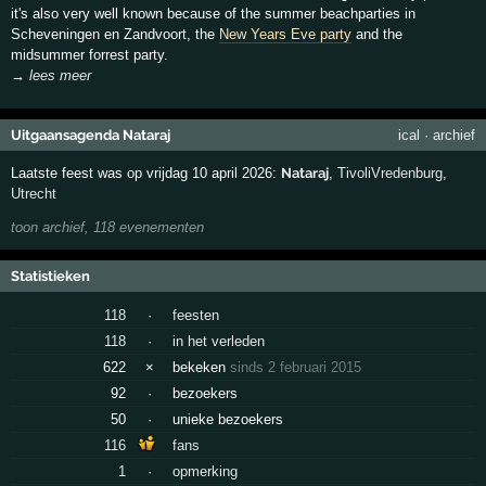
it's also very well known because of the summer beachparties in
Scheveningen en Zandvoort, the
New Years Eve party
and the
midsummer forrest party.
→ lees meer
Uitgaansagenda Nataraj
ical
·
archief
Laatste feest was op vrijdag 10 april 2026:
Nataraj
,
TivoliVredenburg
,
Utrecht
toon archief, 118 evenementen
Statistieken
118
·
feesten
118
·
in het verleden
622
×
bekeken
sinds 2 februari 2015
92
·
bezoekers
50
·
unieke bezoekers
116
fans
1
·
opmerking