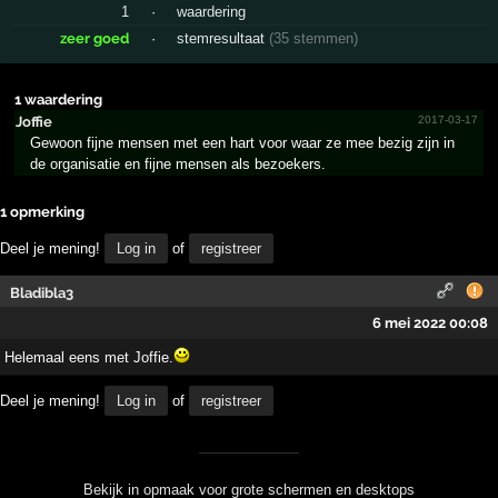
1
·
waardering
zeer goed
·
stemresultaat
(35 stemmen)
1 waardering
Joffie
2017-03-17
Gewoon fijne mensen met een hart voor waar ze mee bezig zijn in
de organisatie en fijne mensen als bezoekers.
1 opmerking
Deel je mening!
Log in
of
registreer
Bladibla3
6 mei 2022 00:08
Helemaal eens met Joffie.
Deel je mening!
Log in
of
registreer
Bekijk in opmaak voor grote schermen en desktops