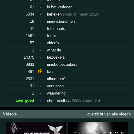
61
·
in het verleden
6034
×
bekeken
sinds 14 maart 2014
18
·
nieuwsberichten
11
·
fotoshoots
1561
·
foto's
57
·
video's
1
·
winactie
14375
·
bezoekers
8933
·
unieke bezoekers
461
fans
2531
·
albumfoto's
31
·
verslagen
1
·
waardering
zeer goed
·
stemresultaat
(6999 stemmen)
Video's
overzicht van alle video's