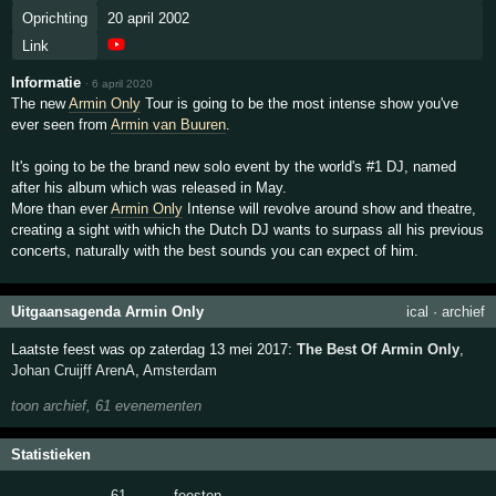
Oprichting
20 april 2002
Link
Informatie
·
6 april 2020
The new
Armin Only
Tour is going to be the most intense show you've
ever seen from
Armin van Buuren
.
It's going to be the brand new solo event by the world's #1 DJ, named
after his album which was released in May.
More than ever
Armin Only
Intense will revolve around show and theatre,
creating a sight with which the Dutch DJ wants to surpass all his previous
concerts, naturally with the best sounds you can expect of him.
Uitgaansagenda Armin Only
ical
·
archief
Laatste feest was op zaterdag 13 mei 2017:
The Best Of Armin Only
,
Johan Cruijff ArenA
,
Amsterdam
toon archief, 61 evenementen
Statistieken
61
·
feesten