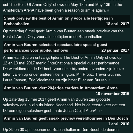
out 'The Best Of Armin Only' shows on May 12th and May 13th in the
Amsterdam ArenA have been given a reason to smile again.
6
Sneak preview the best of Armin only voor alle leeftijden in
Brabanthallen
18 april 2017
Op zaterdag 6 mei geeft Armin van Buuren een sneak preview van the
Best of Armin Only voor alle leeftijden in de Brabanthallen.
Armin van Buuren selecteert spectaculaire special guest
performances voor jubileumshows
20 januari 2017
Armin van Buuren ontvangt tijdens The Best of Armin Only shows op
12 en 13 mei 2017 menig (inter)nationale special guest performance.
De wereldberoemde DJ heeft voor deze bijzondere avonden zijn keuze
laten vallen op onder anderen Kensington, Mr. Probz, Trevor Guthrie,
Laura Jansen, Eric Vloeimans en zijn broer Eller van Buuren.
2
Armin van Buuren viert 20-jarige carrière in Amsterdam Arena
10 november 2016
Op zaterdag 13 mei 2017 geeft Armin van Buuren zijn grootste
soloshow ooit in zijn thuisland Nederland. Het is de eerste keer dat een
DJ een eigen soloshow geeft in de Johan Cruijff ArenA.
16
Armin van Buuren geeft sneak preview wereldtournee in Den Bosch
1 april 2016
Op 29 en 30 april openen de Brabanthallen in Den Bosch de deuren