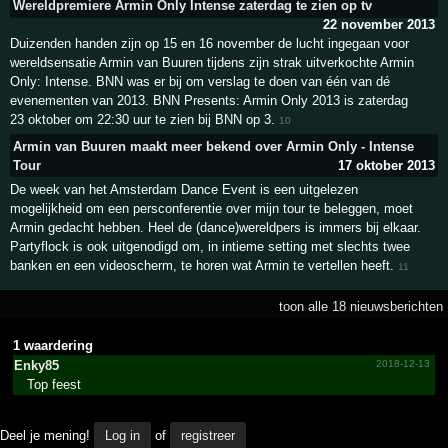
Wereldpremiere Armin Only Intense zaterdag te zien op tv
22 november 2013
Duizenden handen zijn op 15 en 16 november de lucht ingegaan voor
wereldsensatie Armin van Buuren tijdens zijn strak uitverkochte Armin
Only: Intense. BNN was er bij om verslag te doen van één van dé
evenementen van 2013. BNN Presents: Armin Only 2013 is zaterdag
23 oktober om 22:30 uur te zien bij BNN op 3.
10
Armin van Buuren maakt meer bekend over Armin Only - Intense
Tour
17 oktober 2013
De week van het Amsterdam Dance Event is een uitgelezen
mogelijkheid om een persconferentie over mijn tour te beleggen, moet
Armin gedacht hebben. Heel de (dance)wereldpers is immers bij elkaar.
Partyflock is ook uitgenodigd om, in intieme setting met slechts twee
banken en een videoscherm, te horen wat Armin te vertellen heeft.
11
toon alle 18 nieuwsberichten
1 waardering
Enky85
2018-12-13
Top feest
Deel je mening!
Log in
of
registreer