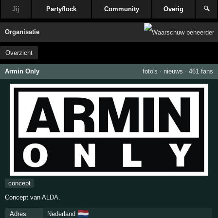
Jij
Partyflock
Community
Overig
🔍
Organisatie
Overzicht
Armin Only
foto's
·
nieuws
·
461 fans
concept
Concept van
ALDA
.
🇳🇱
Adres
Nederland