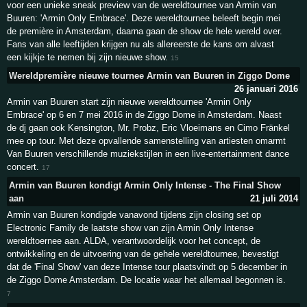
voor een unieke sneak preview van de wereldtournee van Armin van
Buuren: 'Armin Only Embrace'. Deze wereldtournee beleeft begin mei
de première in Amsterdam, daarna gaan de show de hele wereld over.
Fans van alle leeftijden krijgen nu als allereerste de kans om alvast
een kijkje te nemen bij zijn nieuwe show.
15
Wereldpremière nieuwe tournee Armin van Buuren in Ziggo Dome
26 januari 2016
Armin van Buuren start zijn nieuwe wereldtournee 'Armin Only
Embrace' op 6 en 7 mei 2016 in de Ziggo Dome in Amsterdam. Naast
de dj gaan ook Kensington, Mr. Probz, Eric Vloeimans en Cimo Fränkel
mee op tour. Met deze opvallende samenstelling van artiesten omarmt
Van Buuren verschillende muziekstijlen in een live-entertainment dance
concert.
17
Armin van Buuren kondigt Armin Only Intense - The Final Show
aan
21 juli 2014
Armin van Buuren kondigde vanavond tijdens zijn closing set op
Electronic Family de laatste show van zijn Armin Only Intense
wereldtoernee aan. ALDA, verantwoordelijk voor het concept, de
ontwikkeling en de uitvoering van de gehele wereldtournee, bevestigt
dat de 'Final Show' van deze Intense tour plaatsvindt op 5 december in
de Ziggo Dome Amsterdam. De locatie waar het allemaal begonnen is.
7