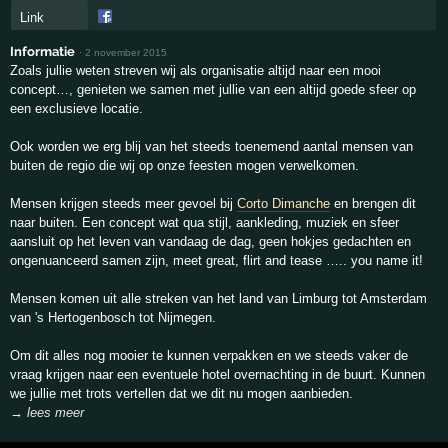
Link
Informatie
·
2 november 2015
Zoals jullie weten streven wij als organisatie altijd naar een mooi
concept…, genieten we samen met jullie van een altijd goede sfeer op
een exclusieve locatie.
Ook worden we erg blij van het steeds toenemend aantal mensen van
buiten de regio die wij op onze feesten mogen verwelkomen.
Mensen krijgen steeds meer gevoel bij
Corto Dimanche
en brengen dit
naar buiten. Een concept wat qua stijl, aankleding, muziek en sfeer
aansluit op het leven van vandaag de dag, geen hokjes gedachten en
ongenuanceerd samen zijn, meet great, flirt and tease ….. you name it!
Mensen komen uit alle streken van het land van Limburg tot Amsterdam
van 's Hertogenbosch tot Nijmegen.
Om dit alles nog mooier te kunnen verpakken en we steeds vaker de
vraag krijgen naar een eventuele hotel overnachting in de buurt. Kunnen
we jullie met trots vertellen dat we dit nu mogen aanbieden.
→ lees meer