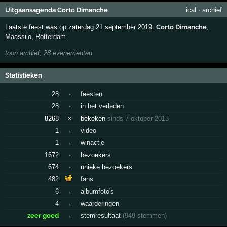
Uitgaansagenda Corto Dimanche
ical
·
archief
Laatste feest was op zaterdag 21 september 2019:
Corto Dimanche
,
Maassilo
,
Rotterdam
toon archief, 28 evenementen
Statistieken
28
·
feesten
28
·
in het verleden
8268
×
bekeken
sinds 7 oktober 2013
1
·
video
1
·
winactie
1672
·
bezoekers
674
·
unieke bezoekers
482
fans
6
·
albumfoto's
4
·
waarderingen
zeer goed
·
stemresultaat
(949 stemmen)