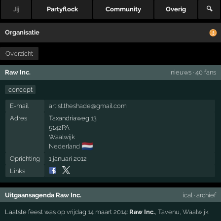
Jij
Partyflock
Community
Overig
🔍
Organisatie
Overzicht
Raw Inc.
nieuws
·
40 fans
concept
E-mail
artist.theshade@gmail.com
Adres
Taxandriaweg 13
5142PA
Waalwijk
🇳🇱
Nederland
Oprichting
1 januari 2012
Links
Uitgaansagenda Raw Inc.
ical
·
archief
Laatste feest was op vrijdag 14 maart 2014:
Raw Inc.
,
Tavenu
,
Waalwijk