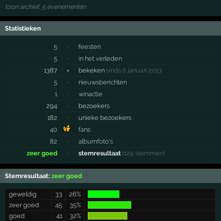
toon archief, 5 evenementen
Statistieken
5
·
feesten
5
·
in het verleden
1387
×
bekeken
sinds 6 januari 2013
5
·
nieuwsberichten
1
·
winactie
294
·
bezoekers
182
·
unieke bezoekers
40
fans
82
·
albumfoto's
zeer goed
·
stemresultaat
(129 stemmen)
Stemresultaat:
zeer goed
geweldig
33
26%
zeer goed
45
35%
goed
41
32%