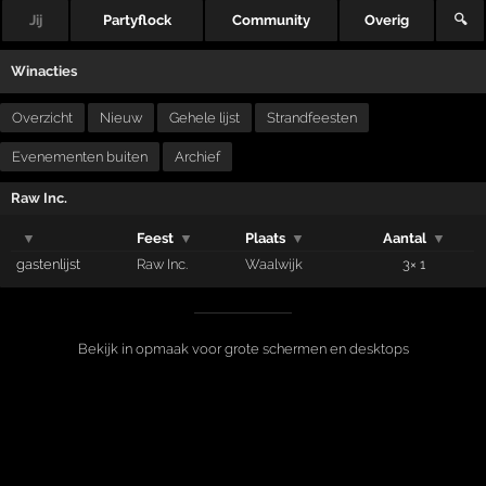
Jij
Partyflock
Community
Overig
🔍
Winacties
Overzicht
Nieuw
Gehele lijst
Strandfeesten
Evenementen buiten
Archief
Raw Inc.
▼
Feest
▼
Plaats
▼
Aantal
▼
gastenlijst
Raw Inc.
Waalwijk
3× 1
Bekijk in opmaak voor grote schermen en desktops