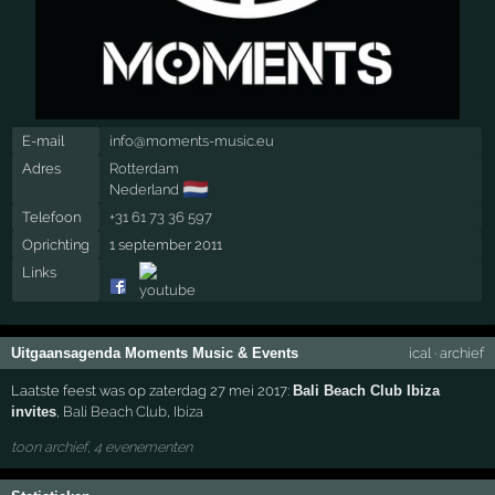
E-mail
info@moments-music.eu
Adres
Rotterdam
🇳🇱
Nederland
Telefoon
+31 61 73 36 597
Oprichting
1 september 2011
Links
Uitgaansagenda Moments Music & Events
ical
·
archief
Laatste feest was op zaterdag 27 mei 2017:
Bali Beach Club Ibiza
invites
,
Bali Beach Club
,
Ibiza
toon archief, 4 evenementen