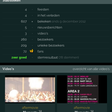
Statistieken
4
·
feesten
4
·
in het verleden
607
×
bekeken
sinds 9 december 2012
5
·
nieuwsberichten
3
·
video's
260
·
bezoekers
209
·
unieke bezoekers
72
fans
zeer goed
·
stemresultaat
(78 stemmen)
Video's
overzicht van alle video's
aftermovie
aftermovie
'13
'12