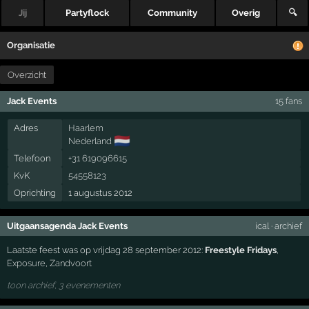
Jij
Partyflock
Community
Overig
🔍
Organisatie
Overzicht
Jack Events
15 fans
Adres
Haarlem
🇳🇱
Nederland
Telefoon
+31 619096615
KvK
54558123
Oprichting
1 augustus 2012
Uitgaansagenda Jack Events
ical
·
archief
Laatste feest was op vrijdag 28 september 2012:
Freestyle Fridays
,
Exposure
,
Zandvoort
toon archief, 3 evenementen