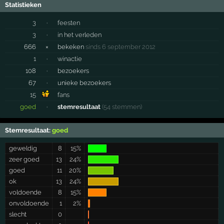
Statistieken
3
·
feesten
3
·
in het verleden
666
×
bekeken
sinds 6 september 2012
1
·
winactie
108
·
bezoekers
67
·
unieke bezoekers
15
fans
goed
·
stemresultaat
(54 stemmen)
Stemresultaat:
goed
geweldig
8
15%
zeer goed
13
24%
goed
11
20%
ok
13
24%
voldoende
8
15%
onvoldoende
1
2%
slecht
0