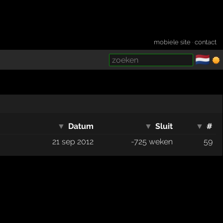
mobiele site
·
contact
🇳🇱
­
▼
▼
Datum
▼
Sluit
▼
#
21 sep 2012
-725 weken
59