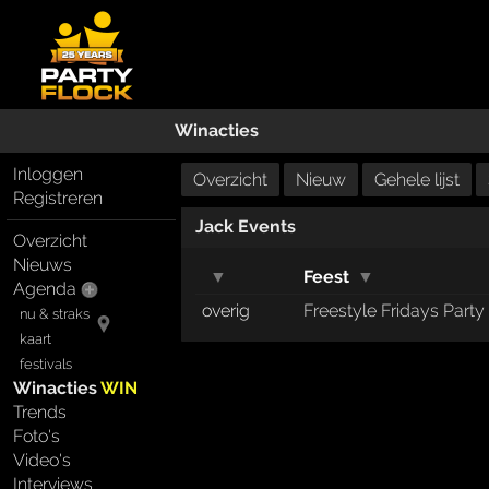
Winacties
Inloggen
Overzicht
Nieuw
Gehele lijst
Registreren
Jack Events
Overzicht
Nieuws
▼
Feest
▼
Agenda
overig
Freestyle Fridays Party
nu & straks
kaart
festivals
Winacties
WIN
Trends
Foto's
Video's
Interviews