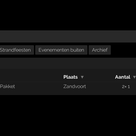
Strandfeesten
Evenementen buiten
Archief
Plaats
▼
Aantal
 Pakket
Zandvoort
2× 1