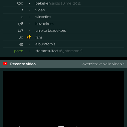
509
×
bekeken
sinds 26 mei 2012
1
·
video
2
·
winacties
178
·
bezoekers
147
·
unieke bezoekers
69
fans
49
·
albumfoto's
goed
·
stemresultaat
(65 stemmen)
Recente video
overzicht van alle video's