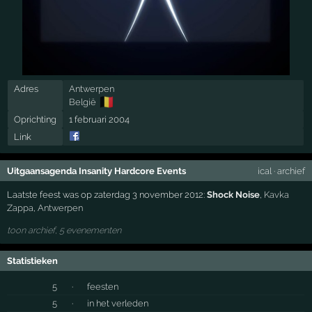
Adres
Antwerpen
🇧🇪
België
Oprichting
1 februari 2004
Link
Uitgaansagenda Insanity Hardcore Events
ical
·
archief
Laatste feest was op zaterdag 3 november 2012:
Shock Noise
,
Kavka
Zappa
,
Antwerpen
toon archief, 5 evenementen
Statistieken
5
·
feesten
5
·
in het verleden