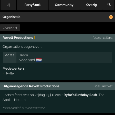
Jij
Partyflock
Community
Overig
🔍
Organisatie
Overzicht
Revolt Productions
†
foto's
·
11 fans
Organisatie is opgeheven.
Adres
Breda
🇳🇱
Nederland
Medewerkers
Ryfle
Uitgaansagenda Revolt Productions
ical
·
archief
Laatste feest was op vrijdag 23 juli 2010:
Ryfle's Birthday Bash
,
The
Apollo
,
Helden
toon archief, 8 evenementen