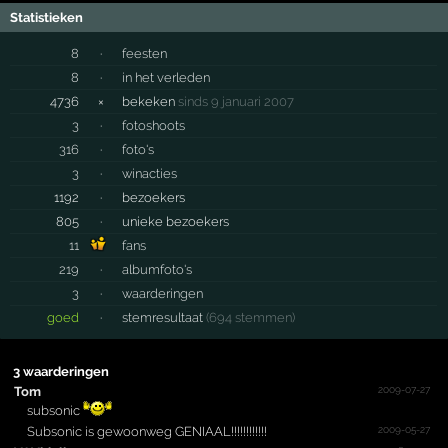
Statistieken
8
·
feesten
8
·
in het verleden
4736
×
bekeken
sinds 9 januari 2007
3
·
fotoshoots
316
·
foto's
3
·
winacties
1192
·
bezoekers
805
·
unieke bezoekers
11
fans
219
·
albumfoto's
3
·
waarderingen
goed
·
stemresultaat
(694 stemmen)
3 waarderingen
2009-07-27
Tom
subsonic
2009-05-27
Subsonic is gewoonweg GENIAAL!!!!!!!!!!!!