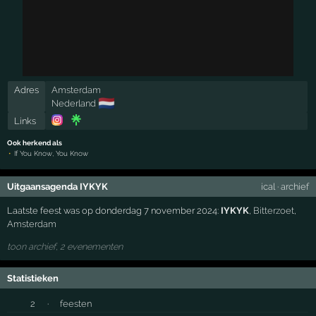
Adres
Amsterdam
🇳🇱
Nederland
Links
Ook herkend als
If You Know, You Know
Uitgaansagenda IYKYK
ical
·
archief
Laatste feest was op donderdag 7 november 2024:
IYKYK
,
Bitterzoet
,
Amsterdam
toon archief, 2 evenementen
Statistieken
2
·
feesten