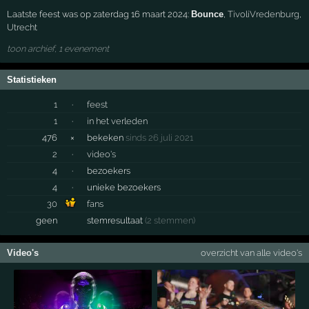
Laatste feest was op zaterdag 16 maart 2024:
Bounce
,
TivoliVredenburg
,
Utrecht
toon archief, 1 evenement
Statistieken
1
·
feest
1
·
in het verleden
476
×
bekeken
sinds 26 juli 2021
2
·
video's
4
·
bezoekers
4
·
unieke bezoekers
30
fans
geen
stemresultaat
(2 stemmen)
Video's
overzicht van alle video's