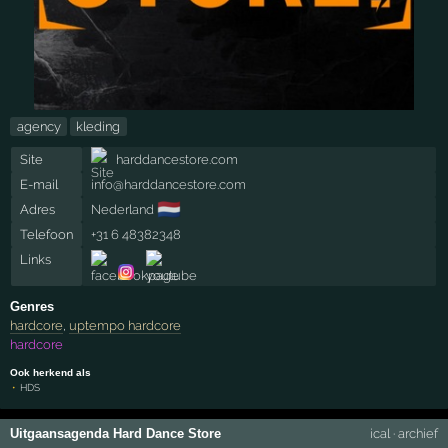
agency
kleding
Site
harddancestore.com
E-mail
info@harddancestore.com
🇳🇱
Adres
Nederland
Telefoon
+31 6 48382348
Links
Genres
hardcore
,
uptempo hardcore
hardcore
Ook herkend als
HDS
Uitgaansagenda Hard Dance Store
ical
·
archief