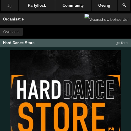
Jij
Partyflock
Community
Overig
🔍
Organisatie
Overzicht
Hard Dance Store
30 fans