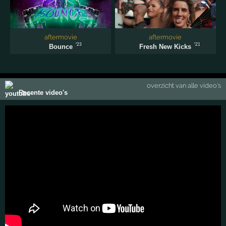
aftermovie
aftermovie
'23
'21
Bounce
Fresh New Kicks
overzicht van alle video's
Recente video's