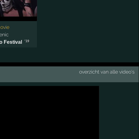
ovie
enic
'19
 Festival
overzicht van alle video's