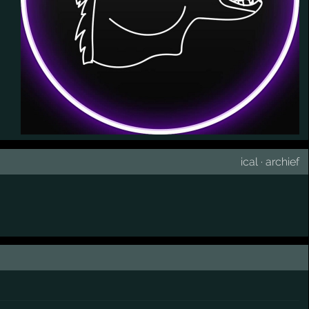
ical
·
archief