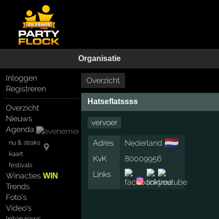
Organisatie
Inloggen
Overzicht
Registreren
Hatseflatssss
Overzicht
Nieuws
vervoer
Agenda
🇳🇱
Adres
Nederland
nu & straks
kaart
KvK
80009956
festivals
Links
Winacties
WIN
Trends
Foto's
Video's
Interviews