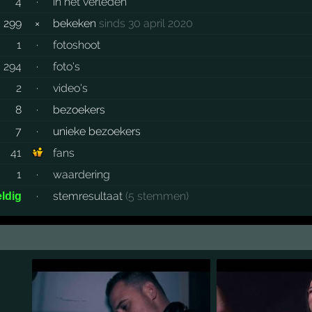
4
·
in het verleden
299
×
bekeken
sinds 30 april 2020
1
·
fotoshoot
294
·
foto's
2
·
video's
8
·
bezoekers
7
·
unieke bezoekers
41
fans
1
·
waardering
·
stemresultaat
(5 stemmen)
ldig