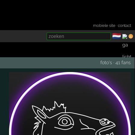
mobiele site
·
contact
🇳🇱
­
foto's
·
41 fans