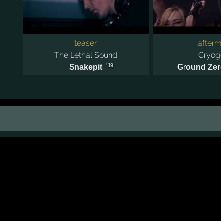
teaser
afterm
The Lethal Sound
Cryog
'19
Snakepit
Ground Zero