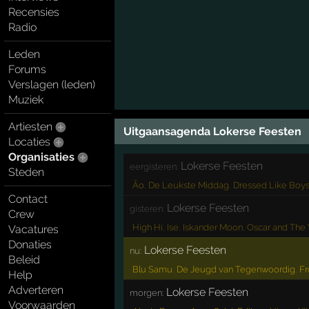
Recensies
Radio
Leden
Forums
Verslagen (leden)
Muziek
Artiesten
Uitgaansagenda Lokerse Feesten
Locaties
Organisaties
Lokerse Feesten
eergisteren:
Steden
Ão
,
De Leukste Middag
,
Dressed Like Boy
Contact
Lokerse Feesten
gisteren:
Crew
High Hi
,
Ise
,
Iskander Moon
,
Oscar and The 
Vacatures
Donaties
Lokerse Feesten
nu:
Beleid
Blu Samu
,
De Jeugd van Tegenwoordig
,
Fr
Help
Adverteren
Lokerse Feesten
morgen:
Voorwaarden