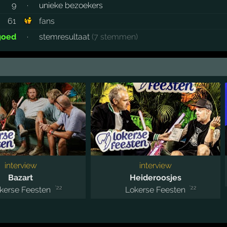
9
·
unieke bezoekers
61
fans
goed
·
stemresultaat
(7 stemmen)
interview
interview
Bazart
Heideroosjes
'22
'22
kerse Feesten
Lokerse Feesten