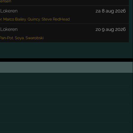
iaensen
,
Lokeren
za 8 aug 2026
r
,
Marco Bailey
,
Quincy
,
Steve RedHead
,
Lokeren
zo 9 aug 2026
Pan-Pot
,
Soya
,
Swarobski