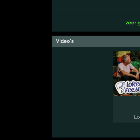
zeer 
Video's
Lo