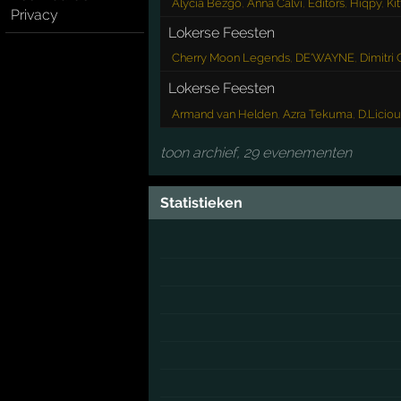
Alycia Bezgo
,
Anna Calvi
,
Editors
,
Hiqpy
,
Kit
Privacy
Lokerse Feesten
Cherry Moon Legends
,
DE'WAYNE
,
Dimitri
Lokerse Feesten
Armand van Helden
,
Azra Tekuma
,
D.Liciou
toon archief, 29 evenementen
Statistieken