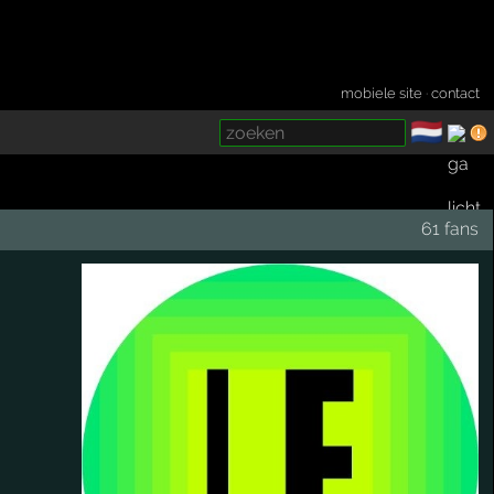
mobiele site
·
contact
🇳🇱
­
61 fans