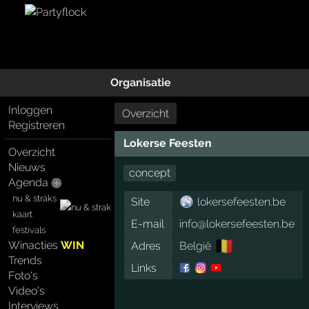
Organisatie
Inloggen
Overzicht
Registreren
Lokerse Feesten
Overzicht
Nieuws
concept
Agenda
nu & straks
Site
lokersefeesten.be
kaart
E-mail
info@lokersefeesten.be
festivals
🇧🇪
Winacties
WIN
Adres
België
Trends
Links
Foto's
Video's
Interviews