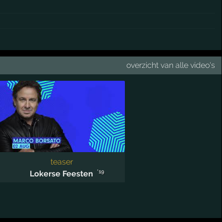
overzicht van alle video's
teaser
'19
Lokerse Feesten