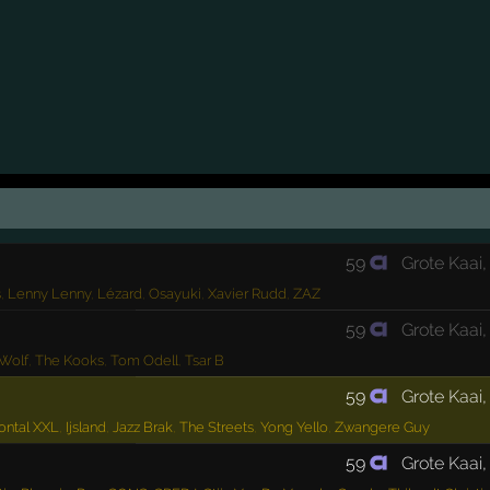
59
Grote Kaai
s
,
Lenny Lenny
,
Lézard
,
Osayuki
,
Xavier Rudd
,
ZAZ
59
Grote Kaai
Wolf
,
The Kooks
,
Tom Odell
,
Tsar B
59
Grote Kaai
ontal XXL
,
Ijsland
,
Jazz Brak
,
The Streets
,
Yong Yello
,
Zwangere Guy
59
Grote Kaai