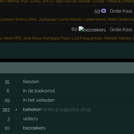
tin
,
Phemia
,
Pyo
,
SONS
,
SPFDJ
,
Stijn Van De Voorde
,
Suede
,
Thibault Christ
59
Grote Kaai
 Cooman
,
Emmy d'Arc
,
Joyhauser
,
Lenny Kravitz
,
Liebenskind
,
Maite Dedecke
60
Grote Kaai
s
,
Henri PFR
,
Jane Muss
,
Kompass Traxx
,
Lost Frequencies
,
Maharti
,
Netsky
,
35
·
feesten
6
·
in de toekomst
29
·
in het verleden
393
×
bekeken
sinds 9 augustus 2019
3
·
video's
10
·
bezoekers