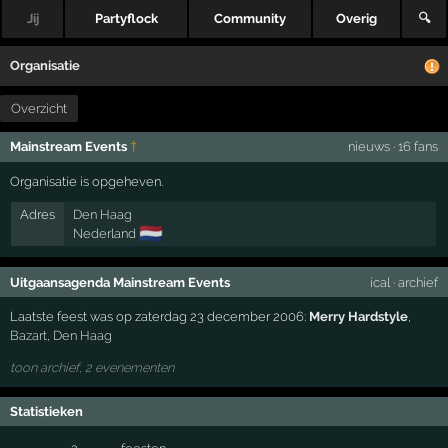
Jij
Partyflock
Community
Overig
🔍
Organisatie
Overzicht
Mainstream Events
†
nieuws
·
16 fans
Organisatie is opgeheven.
Adres
Den Haag
🇳🇱
Nederland
Uitgaansagenda Mainstream Events
ical
·
archief
Laatste feest was op zaterdag 23 december 2006:
Merry Hardstyle
,
Bazart
,
Den Haag
toon archief, 2 evenementen
Statistieken