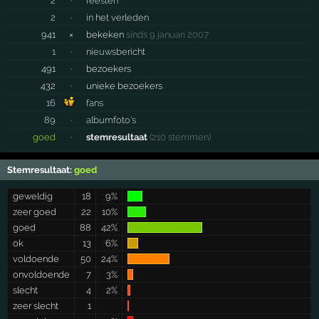
2
·
feesten
2
·
in het verleden
941
×
bekeken
sinds 9 januari 2007
1
·
nieuwsbericht
491
·
bezoekers
432
·
unieke bezoekers
16
fans
89
·
albumfoto's
goed
·
stemresultaat
(210 stemmen)
Stemresultaat:
goed
geweldig
18
9%
zeer goed
22
10%
goed
88
42%
ok
13
6%
voldoende
50
24%
onvoldoende
7
3%
slecht
4
2%
zeer slecht
1