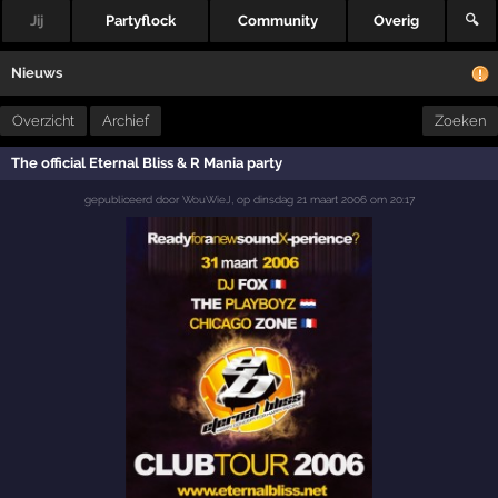
Jij
Partyflock
Community
Overig
🔍
Nieuws
Overzicht
Archief
Zoeken
The official Eternal Bliss & R Mania party
gepubliceerd door
WouWieJ
,
op
dinsdag 21 maart 2006 om 20:17