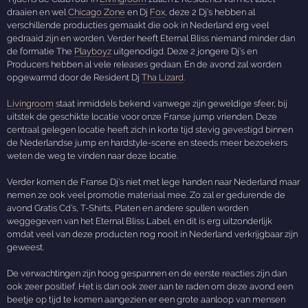
draaien en wel
Chicago Zone
en Dj
Fox
, deze 2 Dj’s hebben al
verschillende producties gemaakt die ook in Nederland erg veel
gedraaid zijn en worden. Verder heeft Eternal Bliss niemand minder dan
de formatie The
Playboyz
uitgenodigd. Deze 2 jongere Dj’s en
Producers hebben al vele releases gedaan. En de avond zal worden
opgewarmd door de Resident Dj
Tha Lizard
.
Livingroom
staat inmiddels bekend vanwege zijn geweldige sfeer, bij
uitstek de geschikte locatie voor onze Franse jump vrienden. Deze
centraal gelegen locatie heeft zich in korte tijd stevig gevestigd binnen
de Nederlandse jump en hardstyle-scene en steeds meer bezoekers
weten de weg te vinden naar deze locatie.
Verder komen de Franse Dj’s niet met lege handen naar Nederland maar
nemen ze ook veel promotie materiaal mee. Zo zal er gedurende de
avond Gratis Cd’s, T-Shirts, Platen en andere spullen worden
weggegeven van het Eternal Bliss Label, en dit is erg uitzonderlijk
omdat veel van deze producten nog nooit in Nederland verkrijgbaar zijn
geweest.
De verwachtingen zijn hoog gespannen en de eerste reacties zijn dan
ook zeer positief. Het is dan ook zeer aan te raden om deze avond een
beetje op tijd te komen aangezien er een grote aanloop van mensen