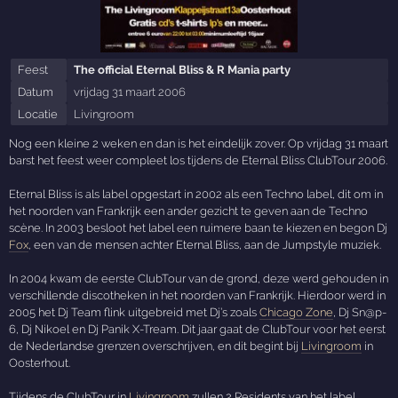
Feest
The official Eternal Bliss & R Mania party
Datum
vrijdag 31 maart 2006
Locatie
Livingroom
Nog een kleine 2 weken en dan is het eindelijk zover. Op vrijdag 31 maart
barst het feest weer compleet los tijdens de Eternal Bliss ClubTour 2006.
Eternal Bliss is als label opgestart in 2002 als een Techno label, dit om in
het noorden van Frankrijk een ander gezicht te geven aan de Techno
scène. In 2003 besloot het label een ruimere baan te kiezen en begon Dj
Fox
, een van de mensen achter Eternal Bliss, aan de Jumpstyle muziek.
In 2004 kwam de eerste ClubTour van de grond, deze werd gehouden in
verschillende discotheken in het noorden van Frankrijk. Hierdoor werd in
2005 het Dj Team flink uitgebreid met Dj’s zoals
Chicago Zone
, Dj Sn@p-
6, Dj Nikoel en Dj Panik X-Tream. Dit jaar gaat de ClubTour voor het eerst
de Nederlandse grenzen overschrijven, en dit begint bij
Livingroom
in
Oosterhout.
Tijdens de ClubTour in
Livingroom
zullen 2 Residents van het label