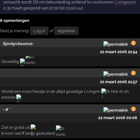
verwacht wordt. Dit om teleurstelling achteraf te voorkomen.
Livingroom
is 31 maart geopend van 22:00 tot 03:00 uur.
6 opmerkingen
Deel je mening!
Log in
of
registreer
Sjordys:bounce:
21 maart 2006 21:54
Geweldig
21 maart 2006 21:57
Wordt een mooi feestje in de altijd gezellige Livingrm
Ik heb dr zin
innnnnn
- # *
22 maart 2006 00:06
Ziet er goed uit
Ik kom wel ff langs gestuiterd