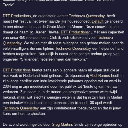
Tronic’.
DTF Productions
, de organisatie achter
Technova Queensday
, heeft
naast het festival het tweemaandelijks houseconcept
Default
gelanceerd
in een nieuwe club aan de Grote Markt in Almere. Deze nieuwe locatie
draagt de naam
Ik
. Jurgen Huwae,
DTF Productions
: ,,Met een capaciteit
van circa 450 mensen leent Club ik zich uitstekend voor
Technova
Queensday
. We willen met dit feest overigens een gebaar maken naar de
vele vrijwilligers die ons tijdens
Technova Queensday
een helpende hand
hebben toegestoken. Natuurlijk is naast deze hechte techno-groep van
ongeveer 75 vrienden, iedereen meer dan welkom.’’
DTF Productions
brengt zelfs een bijzondere naam uit eigen stal die je
niet vaak in Nederland hebt gehoord. De Spaanse dj
Abel Ramos
heeft in
zijn lange carrière een indrukwekkende palmares opgebouwd en werd in
2004 nog in zijn moederland door het publiek tot ‘beste dj van het jaar’
verkozen. Zijn naam is in de trance- en progressive-scene wereldwijd
bekend, maar wat slechts weinigen weten is dat hij in zijn huis in Madrid
een indrukwekkende collectie technoplaten bijhoudt. 30 april wordt
Technova Queensday
aan zijn conduitestaat toegevoegd en dat is jouw
kans om hem te checken.
De avond wordt ingeluid door
Greg Martini
. Sinds zijn vorige optreden op