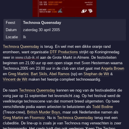
Feest
Technova Queensday
Datum
zaterdag 30 april 2005
Locatie
Ik
Technova Queensday
is terug. En wel met een dikke oranje rand
eromheen, want organisatie
DTF Productions
strijkt op Koninginnedag
neer in
www.club-ik.nl
aan de Grote Markt in Almere. De festiviteiten
beginnen om 21.00 uur op een open stage met Sven Hesterman waarna
Technova,2005 om 23.00 uur in de club van start gaat met
Angela Brown
en
Greg Martini
.
Bart Skils
,
Abel Ramos
(sp) en
Stephan de Wit
&
Vincent de Wit
maken het feestje compleet technowaardig.
De naam
Technova Queensday
kennen we nog van de festivaleditie die
vorig jaar op 11 september het levenslicht zag. Op het festival werd de
veelkleurige technoscene van dat moment breed uitgemeten. Op twee
verschillende podia waren artiesten te beluisteren als
Todd Bodine
(Tresor-crew),
British Murder Boys
, maar ook Nederlandse namen als
Greg Martini
en
Floornoiz
. Nu is
Technova Queensday
terug met een
clubeditie. De line-up is zoals je van Technova mag verwachten is zeer
technowaardig. Het credo luidt dan ook wederom ‘Keep The Techno