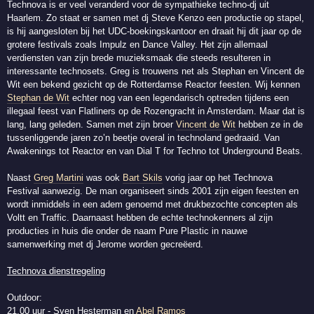
Technova is er veel veranderd voor de sympathieke techno-dj uit
Haarlem. Zo staat er samen met dj Steve Kenzo een productie op stapel,
is hij aangesloten bij het UDC-boekingskantoor en draait hij dit jaar op de
grotere festivals zoals Impulz en Dance Valley. Het zijn allemaal
verdiensten van zijn brede muzieksmaak die steeds resulteren in
interessante technosets. Greg is trouwens net als Stephan en Vincent de
Wit een bekend gezicht op de Rotterdamse Reactor feesten. Wij kennen
Stephan de Wit
echter nog van een legendarisch optreden tijdens een
illegaal feest van Flatliners op de Rozengracht in Amsterdam. Maar dat is
lang, lang geleden. Samen met zijn broer
Vincent de Wit
hebben ze in de
tussenliggende jaren zo’n beetje overal in technoland gedraaid. Van
Awakenings tot Reactor en van Dial T for Techno tot Underground Beats.
Naast
Greg Martini
was ook
Bart Skils
vorig jaar op het Technova
Festival aanwezig. De man organiseert sinds 2001 zijn eigen feesten en
wordt inmiddels in een adem genoemd met drukbezochte concepten als
Voltt en Traffic. Daarnaast hebben de echte technokenners al zijn
producties in huis die onder de naam Pure Plastic in nauwe
samenwerking met dj Jerome worden gecreëerd.
Technova dienstregeling
Outdoor:
21.00 uur - Sven Hesterman en
Abel Ramos