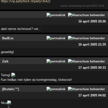
https://vip.partyflock.nl/party/35422
laatste aanpassing
16 april 2005 19:46
16 april 2005 20:26
abel ramos technoset? vet...
BadEss
16 april 2005 21:35
geweldig!
Zaik
17 april 2005 00:33
Tering!
Kan helaas niet rijden op koninginnedag, klotezooi!
[Brutalic™]
17 april 2005 04:02
Nice