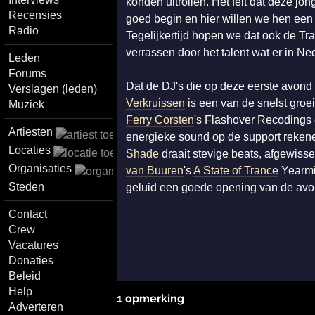
konden uitrollen. Het feit dat deze j
Recensies
goed begin en hier willen we hen een 
Radio
Tegelijkertijd hopen we dat ook de T
verrassen door het talent wat er in Ned
Leden
Forums
Dat de DJ's die op deze eerste avond 
Verslagen (leden)
Verkruissen
is een van de snelst gro
Muziek
Ferry Corsten
's Flashover Recodings 
Artiesten
energieke sound op de support reke
Locaties
Shade
draait stevige beats, afgewiss
Organisaties
van Buuren
's
A State of Trance
Yearm
Steden
geluid een goede opening van de avo
Contact
Crew
Vacatures
Donaties
Beleid
Help
1 opmerking
Adverteren