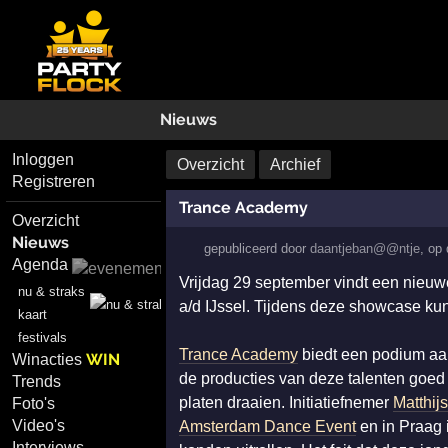
Nieuws
Inloggen
Overzicht
Archief
Registreren
Trance Academy
Overzicht
Nieuws
gepubliceerd door
daantjeban@@ntje
,
op
Agenda
Vrijdag 29 september vindt een nieuw
nu & straks
a/d IJssel. Tijdens deze showcase ku
kaart
festivals
Trance Academy
biedt een podium aan
WIN
Winacties
de producties van deze talenten goed 
Trends
platen draaien. Initiatiefnemer
Matthijs
Foto's
Video's
Amsterdam Dance Event
en in Praag 
Interviews