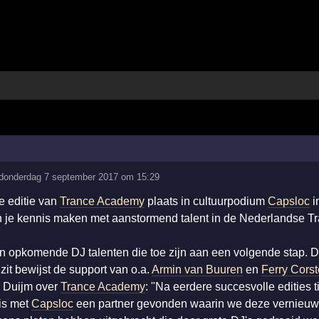
donderdag 7 september 2017 om 15:29
e editie van
Trance Academy
plaats in cultuurpodium
Capsloc
i
n je kennis maken met aanstormend talent in de Nederlandse T
 opkomende DJ talenten die toe zijn aan een volgende stap. D
zit bewijst de support van o.a.
Armin van Buuren
en
Ferry Cors
Duijm over
Trance Academy
: "Na eerdere succesvolle edities t
is met
Capsloc
een partner gevonden waarin we deze vernieuw