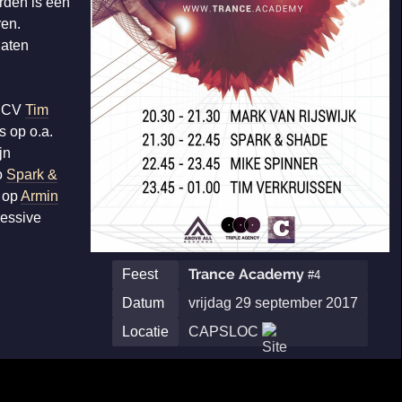
rden is een
ren.
laten
e CV
Tim
 op o.a.
jn
o
Spark &
d op
Armin
ressive
Trance Academy
Feest
#4
Datum
vrijdag 29 september 2017
Locatie
CAPSLOC