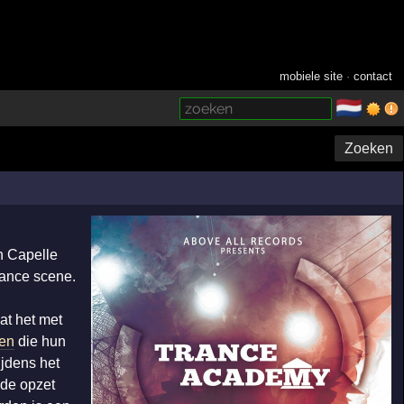
mobiele site
·
contact
🇳🇱
­
Zoeken
n Capelle
rance scene.
at het met
ten
die hun
ijdens het
de opzet