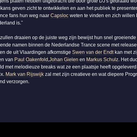
ongens platen hebben uitgebracht die door grote DJ's gedraaid wo
kans geven zicht te ontwikkelen en aan het publiek te presente
rance fans hun weg naar
Capsloc
weten te vinden en zich willen 
erland is."
zullen draaien op de juiste weg zijn bewijst hun snel groeiend
eiende namen binnen de Nederlandse Trance scene met releases
en de uit Vlaardingen afkomstige
Swen van der Endt
kan met zi
nen van
Paul Oakenfold
,
Johan Gielen
en
Markus Schulz
. Het du
eld met melodieuze breaks wat ze een plaatsje heeft opgelever
ix.
Mark van Rijswijk
zal met zijn creatieve en wat diepere Prog
nd verzorgen.