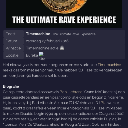
Feest
Timemachine
· The Ultimate Rave Experience
Datum
zaterdag 27 februari 2016
Winactie
Timemachine actie
Locatie
Eureka
Het nieuwe jaar is een weer begonnen en we starten de
Timemachine
reeks daarom met een primeur. We hebben "DJ Haze" zo ver gekregen
om een jaren-90 hardcore set te doen.
Biografie
Geinspireerd door radioshows als
Ben Liebrand
"Grand Mix", kocht hij een
paar cassettebandjes en een paar compilatie cd's en begon zijn carierre.
Hij kocht vinyl bij Bad Vibes in Alkmaar (DJ Weirdo and DJ
Pila
werkte
daar), kocht 2 draaitafels en een mixer en begon als "DJ Haze" mixtapes
te maken. Draaide begin 1994 op een lokale radiozender (Dragana 2000)
zijn eerste set. 1,5 jaar later, in 1996 had hij de eerste officiele DJ gigs, in
"Ilpendam" en "De Waakzaamheid" in Koog a/d Zaan. Ook nam hij deel