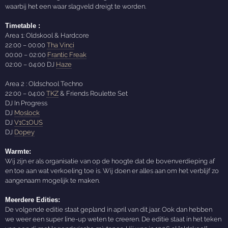
waarbij het een waar slagveld dreigt te worden.
Timetable :
Area 1: Oldskool & Hardcore
22:00 – 00:00
Tha Vinci
00:00 – 02:00
Frantic Freak
02:00 – 04:00 DJ
Haze
Area 2 : Oldschool Techno
22:00 – 04:00
TKZ
& Friends Roulette Set
DJ In Progress
DJ
Moslock
DJ
V1C1OUS
DJ
Dopey
Warmte:
Wij zijn er als organisatie van op de hoogte dat de bovenverdieping af
en toe aan wat verkoeling toe is. Wij doen er alles aan om het verblijf zo
aangenaam mogelijk te maken.
Meerdere Edities:
De volgende editie staat gepland in april van dit jaar. Ook dan hebben
we weer een super line-up weten te creeren. De editie staat in het teken