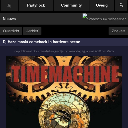
Jij
Partyflock
Community
Overig
🔍
Nieuws
Overzicht
Archief
Zoeken
Dj Haze maakt comeback in hardcore scene
gepubliceerd door
daantjeban@@ntje
,
op
maandag 25 januari 2016 om 16:00