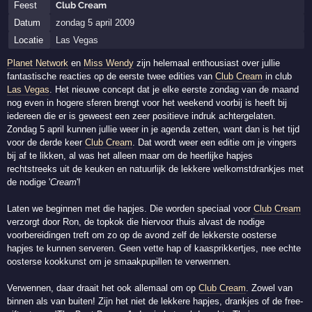
Feest
Club Cream
Datum
zondag 5 april 2009
Locatie
Las Vegas
Planet Network
en
Miss Wendy
zijn helemaal enthousiast over jullie
fantastische reacties op de eerste twee edities van
Club Cream
in club
Las Vegas
. Het nieuwe concept dat je elke eerste zondag van de maand
nog even in hogere sferen brengt voor het weekend voorbij is heeft bij
iedereen die er is geweest een zeer positieve indruk achtergelaten.
Zondag 5 april kunnen jullie weer in je agenda zetten, want dan is het tijd
voor de derde keer
Club Cream
. Dat wordt weer een editie om je vingers
bij af te likken, al was het alleen maar om de heerlijke hapjes
rechtstreeks uit de keuken en natuurlijk de lekkere welkomstdrankjes met
de nodige '
Cream
'!
Laten we beginnen met die hapjes. Die worden speciaal voor
Club Cream
verzorgt door Ron, de topkok die hiervoor thuis alvast de nodige
voorbereidingen treft om zo op de avond zelf de lekkerste oosterse
hapjes te kunnen serveren. Geen vette hap of kaasprikkertjes, nee echte
oosterse kookkunst om je smaakpupillen te verwennen.
Verwennen, daar draait het ook allemaal om op
Club Cream
. Zowel van
binnen als van buiten! Zijn het niet de lekkere hapjes, drankjes of de free-