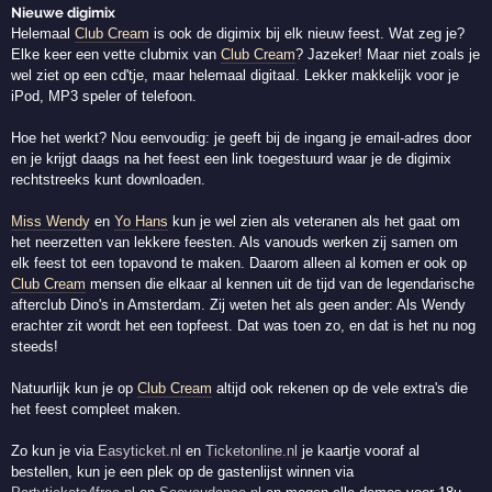
Nieuwe digimix
Helemaal
Club Cream
is ook de digimix bij elk nieuw feest. Wat zeg je?
Elke keer een vette clubmix van
Club Cream
? Jazeker! Maar niet zoals je
wel ziet op een cd'tje, maar helemaal digitaal. Lekker makkelijk voor je
iPod, MP3 speler of telefoon.
Hoe het werkt? Nou eenvoudig: je geeft bij de ingang je email-adres door
en je krijgt daags na het feest een link toegestuurd waar je de digimix
rechtstreeks kunt downloaden.
Miss Wendy
en
Yo Hans
kun je wel zien als veteranen als het gaat om
het neerzetten van lekkere feesten. Als vanouds werken zij samen om
elk feest tot een topavond te maken. Daarom alleen al komen er ook op
Club Cream
mensen die elkaar al kennen uit de tijd van de legendarische
afterclub Dino's in Amsterdam. Zij weten het als geen ander: Als Wendy
erachter zit wordt het een topfeest. Dat was toen zo, en dat is het nu nog
steeds!
Natuurlijk kun je op
Club Cream
altijd ook rekenen op de vele extra's die
het feest compleet maken.
Zo kun je via
Easyticket.nl
en
Ticketonline.nl
je kaartje vooraf al
bestellen, kun je een plek op de gastenlijst winnen via