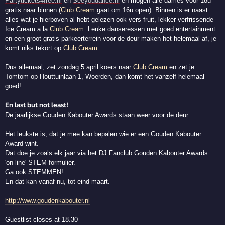
Partytickets4free.nl
en
Seeyoudance.nl
en mogen alle dames voor 18u
gratis naar binnen (
Club Cream
gaat om 16u open). Binnen is er naast
alles wat je hierboven al hebt gelezen ook vers fruit, lekker verfrissende
Ice Cream a la
Club Cream
. Leuke danseressen met goed entertainment
en een groot gratis parkeerterrein voor de deur maken het helemaal af, je
komt niks tekort op
Club Cream
Dus allemaal, zet zondag 5 april koers naar
Club Cream
en zet je
Tomtom op Houttuinlaan 1, Woerden, dan komt het vanzelf helemaal
goed!
En last but not least!
De jaarlijkse Gouden Kabouter Awards staan weer voor de deur.
Het leukste is, dat je mee kan bepalen wie er een Gouden Kabouter
Award wint.
Dat doe je zoals elk jaar via het DJ Fanclub Gouden Kabouter Awards
'on-line' STEM-formulier.
Ga ook STEMMEN!
En dat kan vanaf nu, tot eind maart.
http://www.goudenkabouter.nl
Guestlist closes at 18.30