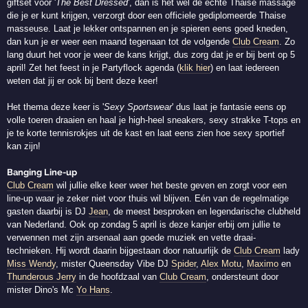
giftset voor '
The Best Dressed
', dan is het wel de echte Thaise massage
die je er kunt krijgen, verzorgt door een officiele gediplomeerde Thaise
masseuse. Laat je lekker ontspannen en je spieren eens goed kneden,
dan kun je er weer een maand tegenaan tot de volgende
Club Cream
. Zo
lang duurt het voor je weer de kans krijgt, dus zorg dat je er bij bent op 5
april! Zet het feest in je Partyflock agenda (
klik hier
) en laat iedereen
weten dat jij er ook bij bent deze keer!
Het thema deze keer is '
Sexy Sportswear
' dus laat je fantasie eens op
volle toeren draaien en haal je high-heel sneakers, sexy strakke T-tops en
je te korte tennisrokjes uit de kast en laat eens zien hoe sexy sportief
kan zijn!
Banging Line-up
Club Cream
wil jullie elke keer weer het beste geven en zorgt voor een
line-up waar je zeker niet voor thuis wil blijven. Eén van de regelmatige
gasten daarbij is DJ
Jean
, de meest besproken en legendarische clubheld
van Nederland. Ook op zondag 5 april is deze kanjer erbij om jullie te
verwennen met zijn arsenaal aan goede muziek en vette draai-
technieken. Hij wordt daarin bijgestaan door natuurlijk de
Club Cream
lady
Miss Wendy
, mister Queensday Vibe DJ
Spider
,
Alex Motu
,
Maximo
en
Thunderous Jerry
in de hoofdzaal van
Club Cream
, ondersteunt door
mister Dino's Mc
Yo Hans
.