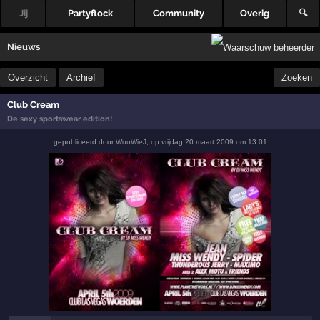
Jij
Partyflock
Community
Overig
🔍
Nieuws
Overzicht
Archief
Zoeken
Club Cream
De sexy sportswear edition!
gepubliceerd door
WouWieJ
,
op
vrijdag 20 maart 2009 om 13:01