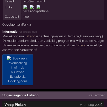
E-mail
info@estrado.nl
Links
Capaciteit
500
Opvolger van
Park 3
.
Informatie
·
30 oktober 2020
Muziekpodium
Estrado
is centraal gelegen in Harderwijk aan Parkweg 3.
Dit muziekpodium biedt een veelzijdig programma. Wil je op de hoogte
blijven van alle evenementen, wordt dan vriend van
Estrado
en meld je
aan voor de nieuwsbrief!
Uitgaansagenda Estrado
ical
·
archief
Vroeg Pieken
vr 25 sep 2026