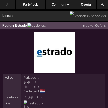
Jij
Partyflock
Community
Overig
🔍
Locatie
Podium Estrado
nieuws
·
60 fans
Adres
Parkweg 3
3842 AD
Harderwijk
🇳🇱
Nederland
Telefoon
+31 341 412 118
Site
estrado.nl