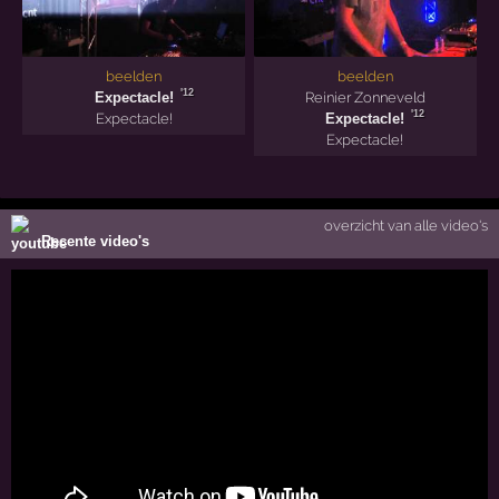
beelden
beelden
'12
Expectacle!
Reinier Zonneveld
'12
Expectacle!
Expectacle!
Expectacle!
overzicht van alle video's
Recente video's