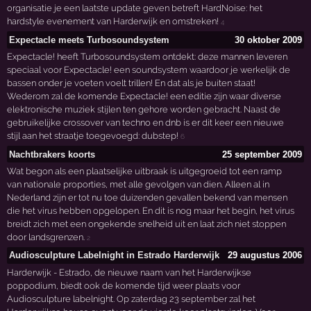
organisatie je een laatste update geven betreft HardNoise: het
hardstyle evenement van Harderwijk en omstreken!
4
Expectacle meets Turbosoundsystem
30 oktober 2009
Expectacle! heeft Turbosoundsystem ontdekt: deze mannen leveren
speciaal voor Expectacle! een soundsystem waardoor je werkelijk de
bassen onder je voeten voelt trillen! En dat als je buiten staat!
Wederom zal de komende Expectacle! een editie zijn waar diverse
elektronische muziek stijlen ten gehore worden gebracht. Naast de
gebruikelijke crossover van techno en dnb is er dit keer een nieuwe
stijl aan het straatje toegevoegd: dubstep!
6
Nachtbrakers koorts
25 september 2009
Wat begon als een plaatselijke uitbraak is uitgegroeid tot een ramp
van nationale proporties, met alle gevolgen van dien. Alleen al in
Nederland zijn er tot nu toe duizenden gevallen bekend van mensen
die het virus hebben opgelopen. En dit is nog maar het begin, het virus
breidt zich met een ongekende snelheid uit en laat zich niet stoppen
door landsgrenzen.
2
Audiosculpture Labelnight in Estrado Harderwijk
29 augustus 2006
Harderwijk - Estrado, de nieuwe naam van het Harderwijkse
poppodium, biedt ook de komende tijd weer plaats voor
Audiosculpture labelnight. Op zaterdag 23 september zal het