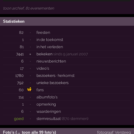
toon archief, 81 evenementen
Statistieken
82
·
feesten
1
·
in de toekomst
81
·
in het verleden
7441
×
bekeken
sinds 9 januari 2007
6
·
nieuwsberichten
17
·
video's
1780
·
bezoekers ·
herkomst
792
·
unieke bezoekers
60
fans
114
·
albumfoto's
1
·
opmerking
6
·
waarderingen
goed
·
stemresultaat
(870 stemmen)
Foto's (→ toon alle 99 foto's)
fotograaf:
Versteeg