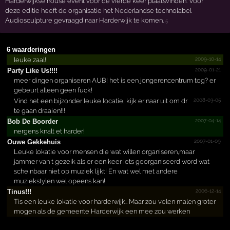
Harderwijkse house event voor de vierde keer plaatsvinden. Voor
deze editie heeft de organisatie het Nederlandse technolabel
Audiosculpture gevraagd naar Harderwijk te komen.
5
6 waarderingen
2009-10-14
leuke zaal!
2009-01-21
Party Like Us!!!!­
meer dingen organiseren AUB! het is een jongerencentrum tog? er
gebeurt alleen geen fuck!
2008-03-05
Vind het een bijzonder leuke locatie, kijk er naar uit om dr
te gaan draaien!!!
2007-04-14
Bob De Boorder
nergens knalt et harder!
2007-01-09
Ouwe Gekkehuis
Leuke lokatie voor mensen die wat willen organiseren,maar
jammer van t gezeik als er een keer iets georganiseerd word wat
scheinbaar niet op muziek lijkt! En wat wel met andere
muziekstylen wel opeens kan!
2006-12-14
Tinus!!!
Tis een leuke lokatie voor harderwijk.. Maar zou velen malen groter
mogen als de gemeente Harderwijk een mee zou werken