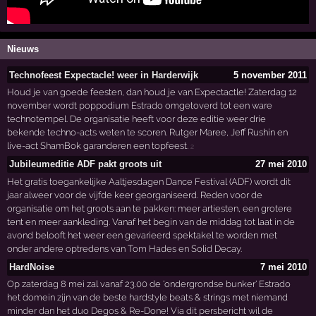
Nieuws
Technofeest Expectacle! weer in Harderwijk
5 november 2011
Houd je van goede feesten, dan houd je van Expectactle! Zaterdag 12
november wordt poppodium Estrado omgetoverd tot een ware
technotempel. De organisatie heeft voor deze editie weer drie
bekende techno-acts weten te scoren. Rutger Maree, Jeff Rushin en
live-act ShamBok garanderen een topfeest.
2
Jubileumeditie ADF pakt groots uit
27 mei 2010
Het gratis toegankelijke Aaltjesdagen Dance Festival (ADF) wordt dit
jaar alweer voor de vijfde keer georganiseerd. Reden voor de
organisatie om het groots aan te pakken: meer artiesten, een grotere
tent en meer aankleding. Vanaf het begin van de middag tot laat in de
avond belooft het weer een gevarieerd spektakel te worden met
onder andere optredens van Tom Hades en Solid Decay.
HardNoise
7 mei 2010
Op zaterdag 8 mei zal vanaf 23.00 de 'ondergrondse bunker' Estrado
het domein zijn van de beste hardstyle beats & strings met niemand
minder dan het duo Degos & Re-Done! Via dit persbericht wil de