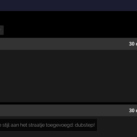
r
30 
30 
 stijl aan het straatje toegevoegd: dubstep!