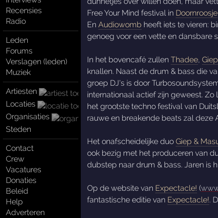
dunnetjes over willen doen, maar vet
Recensies
Free Your Mind festival in
Doornroosje
Radio
En
Audiowomb
heeft iets te vieren: 
genoeg voor een vette en dansbare s
Leden
Forums
In het bovencafé zullen
Thadee
,
Gie
Verslagen (leden)
knallen. Naast de drum & bass die vak
Muziek
groep DJ's is door Turbosoundsyste
Artiesten
internationaal actief zijn geweest. Z
Locaties
het grootste techno festival van Duit
Organisaties
rauwe en breakende beats zal deze 
Steden
Het onafscheidelijke duo
Giep & Mas
Contact
ook bezig met het produceren van dub
Crew
dubstep naar drum & bass. Jaren is h
Vacatures
Donaties
Op de website van
Expectacle!
(
www.
Beleid
fantastische editie van
Expectacle!
. 
Help
Adverteren