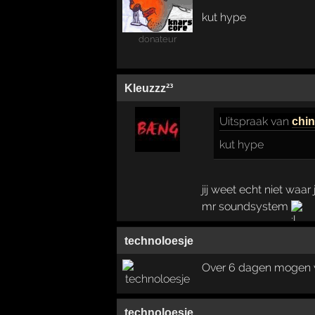
kut hype
donateur
Kleuzzz²³
Uitspraak
van
chin
kut hype
jij weet echt niet waar 
mr soundsystem
technoloesje
Over 6 dagen mogen we
technoloesje