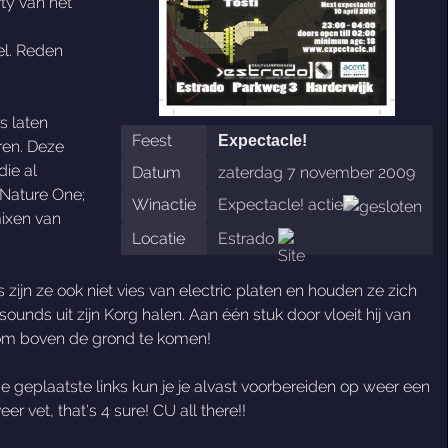
ty van het
el. Reden
s laten
Feest
Expectacle!
ren. Deze
ie al
Datum
zaterdag 7 november 2009
 Nature One;
Winactie
Expectacle! actie
mixen van
Locatie
Estrado
 zijn ze ook niet vies van electric platen en houden ze zich
nds uit zijn Korg halen. Aan één stuk door vloeit hij van
d om boven de grond te komen!
 de geplaatste links kun je je alvast voorbereiden op weer een
er vet, that's 4 sure! CU all there!!