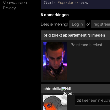
Voorwaarden
Greetz,
Expectacle!
crew
Privacy
6 opmerkingen
Deel je mening!
Log in
of
registree
briq zoekt appartement Nijmegen
Basstraxx is relaxt
chinchilla
H4L
dit keer een nieuwe