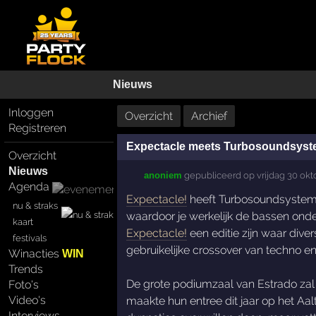
Nieuws
Inloggen
Overzicht
Archief
Registreren
Expectacle meets Turbosoundsys
Overzicht
Nieuws
anoniem
gepubliceerd op
vrijdag 30 ok
Agenda
Expectacle!
heeft Turbosoundsystem 
nu & straks
waardoor je werkelijk de bassen onder
kaart
Expectacle!
een editie zijn waar dive
festivals
gebruikelijke crossover van techno en 
Winacties
WIN
Trends
De grote podiumzaal van Estrado zal o
Foto's
Video's
maakte hun entree dit jaar op het Aal
Interviews