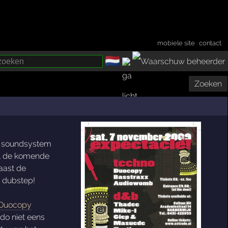
mobiele site
·
contact
🇳🇱
­
Zoeken
 soundsystem
zal de komende
Naast de
: dubstep!
Duocopy
ado niet eens