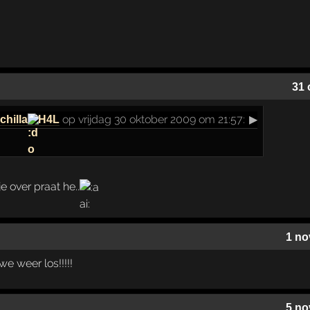
31 
op vrijdag 30 oktober 2009 om 21:57:
▶
chilla
H4L
je over praat he..
1 no
 weer los!!!!!
5 no