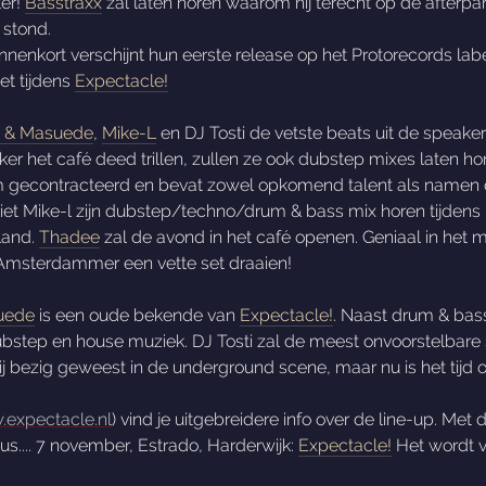
ter!
Basstraxx
zal laten horen waarom hij terecht op de afterpar
stond.
binnenkort verschijnt hun eerste release op het Protorecords lab
et tijdens
Expectacle!
p & Masuede
,
Mike-L
en DJ Tosti de vetste beats uit de speaker
er het café deed trillen, zullen ze ook dubstep mixes laten ho
m gecontracteerd en bevat zowel opkomend talent als namen d
o liet Mike-l zijn dubstep/techno/drum & bass mix horen tijdens
sland.
Thadee
zal de avond in het café openen. Geniaal in het 
Amsterdammer een vette set draaien!
uede
is een oude bekende van
Expectacle!
. Naast drum & bass
step en house muziek. DJ Tosti zal de meest onvoorstelbare sou
ij bezig geweest in de underground scene, maar nu is het tij
expectacle.nl
) vind je uitgebreidere info over de line-up. Met
Dus.... 7 november, Estrado, Harderwijk:
Expectacle!
Het wordt ve