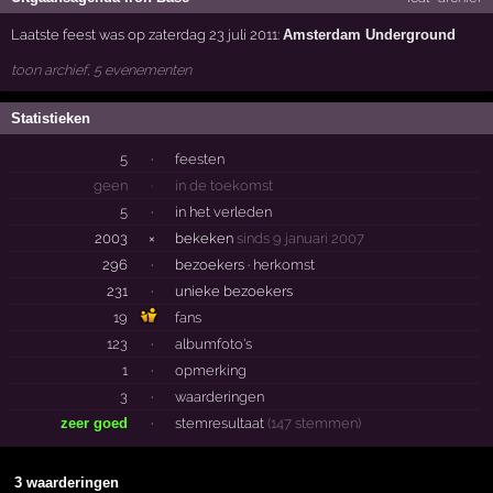
Laatste feest was op zaterdag 23 juli 2011:
Amsterdam Underground
toon archief, 5 evenementen
Statistieken
5
·
feesten
geen
·
in de toekomst
5
·
in het verleden
2003
×
bekeken
sinds 9 januari 2007
296
·
bezoekers ·
herkomst
231
·
unieke bezoekers
19
fans
123
·
albumfoto's
1
·
opmerking
3
·
waarderingen
zeer goed
·
stemresultaat
(147 stemmen)
3 waarderingen