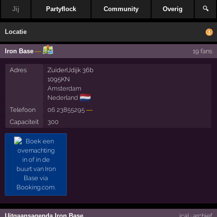
Jij
Partyflock
Community
Overig
🔍
Locatie
Iron Base
—
19 fans
Adres
ZuiderIJdijk 36b
1095KN
Amsterdam
🇳🇱
Nederland
Telefoon
06 23855295
—
Capaciteit
300
Uitgaansagenda Iron Base
ical
·
archief