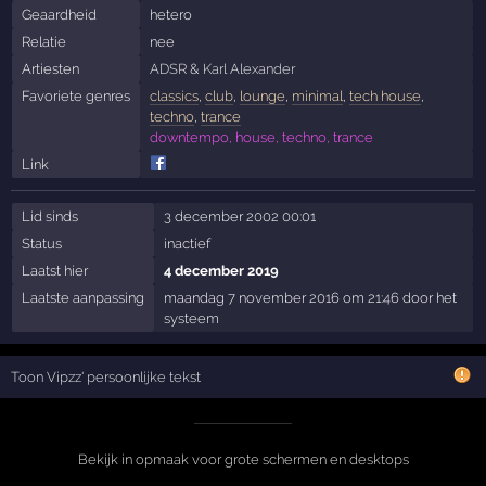
Geaardheid
hetero
Relatie
nee
Artiesten
ADSR
&
Karl Alexander
Favoriete genres
classics
,
club
,
lounge
,
minimal
,
tech house
,
techno
,
trance
downtempo, house, techno, trance
Link
Lid sinds
3 december 2002 00:01
Status
inactief
Laatst hier
4 december 2019
Laatste aanpassing
maandag 7 november 2016 om 21:46 door het
systeem
Toon Vipzz' persoonlijke tekst
Bekijk in opmaak voor grote schermen en desktops