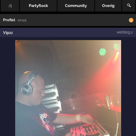
Jij
Partyflock
Community
Overig
🔍
Profiel
· 10125
weblog
Vipzz
,2