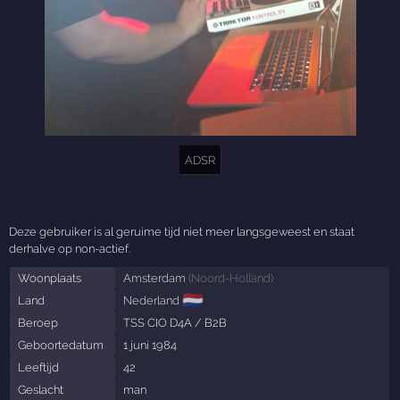
ADSR
Deze gebruiker is al geruime tijd niet meer langsgeweest en staat
derhalve op non-actief.
Woonplaats
Amsterdam
(
Noord-Holland
)
🇳🇱
Land
Nederland
Beroep
TSS CIO D4A / B2B
Geboortedatum
1 juni 1984
Leeftijd
42
Geslacht
man