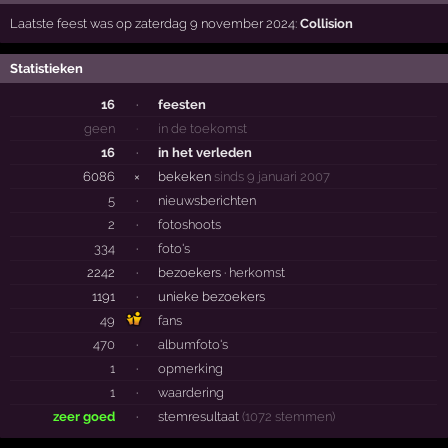
Laatste feest was op zaterdag 9 november 2024:
Collision
Statistieken
16
·
feesten
geen
·
in de toekomst
16
·
in het verleden
6086
×
bekeken
sinds 9 januari 2007
5
·
nieuwsberichten
2
·
fotoshoots
334
·
foto's
2242
·
bezoekers ·
herkomst
1191
·
unieke bezoekers
49
fans
470
·
albumfoto's
1
·
opmerking
1
·
waardering
zeer goed
·
stemresultaat
(1072 stemmen)