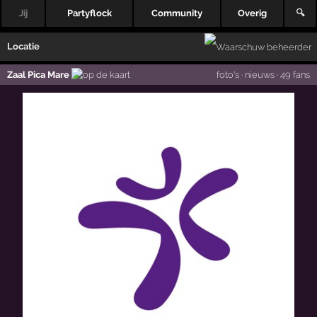
Jij
Partyflock
Community
Overig
🔍
Locatie
Zaal Pica Mare
foto's
·
nieuws
·
49 fans