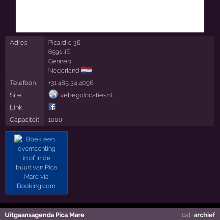
Adres
Picardie 36
6591 JE
Gennep
🇳🇱
Nederland
Telefoon
+31 485 34 4096
Site
vebegolocaties.nl …
Link
Capaciteit
1000
Uitgaansagenda Pica Mare
ical
·
archief