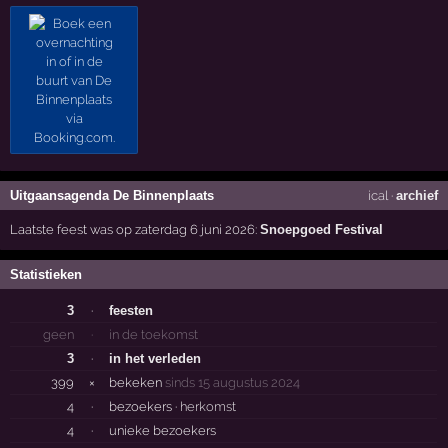
Uitgaansagenda De Binnenplaats
ical
·
archief
Laatste feest was op zaterdag 6 juni 2026:
Snoepgoed Festival
Statistieken
3
·
feesten
geen
·
in de toekomst
3
·
in het verleden
399
×
bekeken
sinds 15 augustus 2024
4
·
bezoekers ·
herkomst
4
·
unieke bezoekers