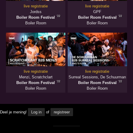
live registratie
live registratie
Jordss
GPF
'22
'22
Boiler Room Festival
Boiler Room Festival
Boiler Room
Boiler Room
live registratie
live registratie
Menzi
,
Scratchclart
Surreal Sessions
,
De Schuurman
'22
'22
Boiler Room Festival
Boiler Room Festival
Boiler Room
Boiler Room
Deel je mening!
Log in
of
registreer