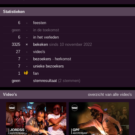
Statistieken
6
·
feesten
geen
·
in de toekomst
6
·
in het verleden
3325
×
bekeken
sinds 10 november 2022
27
·
video's
7
·
bezoekers ·
herkomst
7
·
unieke bezoekers
1
fan
geen
stemresultaat
(2 stemmen)
Video's
overzicht van alle video's