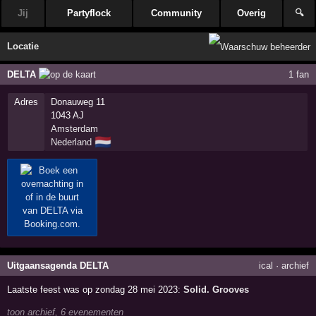
Jij
Partyflock
Community
Overig
🔍
Locatie
DELTA
1 fan
Adres
Donauweg 11
1043 AJ
Amsterdam
🇳🇱
Nederland
Uitgaansagenda DELTA
ical
·
archief
Laatste feest was op zondag 28 mei 2023:
Solid. Grooves
toon archief, 6 evenementen