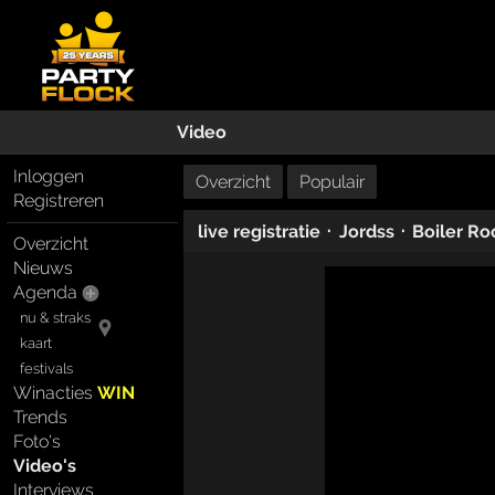
Video
Inloggen
Overzicht
Populair
Registreren
·
·
live registratie
Jordss
Boiler Ro
Overzicht
Nieuws
Agenda
nu & straks
kaart
festivals
Winacties
WIN
Trends
Foto's
Video's
Interviews