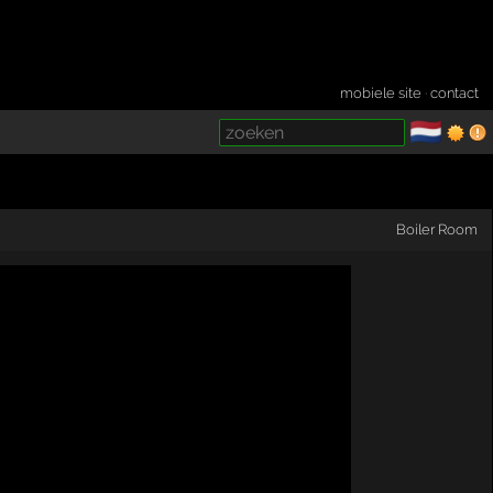
mobiele site
·
contact
🇳🇱
­
Boiler Room