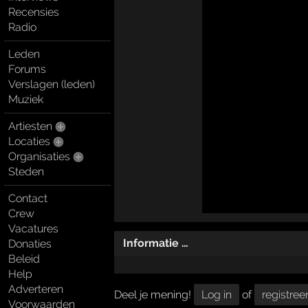
Recensies
Radio
Leden
Forums
Verslagen (leden)
Muziek
Artiesten
Locaties
Organisaties
Steden
Contact
Crew
Vacatures
Informatie …
Donaties
Beleid
Help
Adverteren
Deel je mening!
Log in
of
registree
Voorwaarden