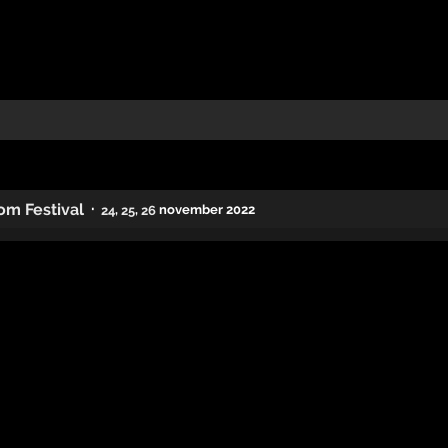
·
om Festival
,
,
november 2022
24
25
26