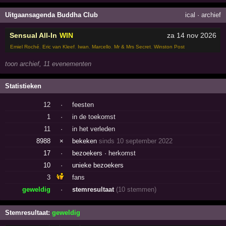
Uitgaansagenda Buddha Club
ical
·
archief
Sensual All-In
WIN
za 14 nov 2026
Emiel Roché
,
Eric van Kleef
,
Iwan
,
Marcello
,
Mr & Mrs Secret
,
Winston Post
toon archief, 11 evenementen
Statistieken
12
·
feesten
1
·
in de toekomst
11
·
in het verleden
8988
×
bekeken
sinds 10 september 2022
17
·
bezoekers ·
herkomst
10
·
unieke bezoekers
3
fans
geweldig
·
stemresultaat
(10 stemmen)
Stemresultaat:
geweldig