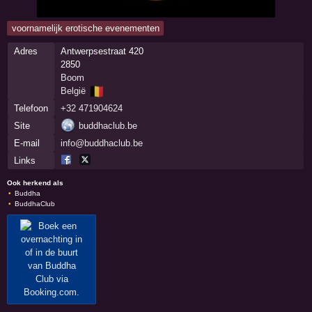
voornamelijk erotische evenementen
Adres
Antwerpsestraat 420
2850
Boom
🇧🇪
België
Telefoon
+32 471904624
Site
buddhaclub.be
E-mail
info@buddhaclub.be
Links
Ook herkend als
Buddha
BuddhaClub