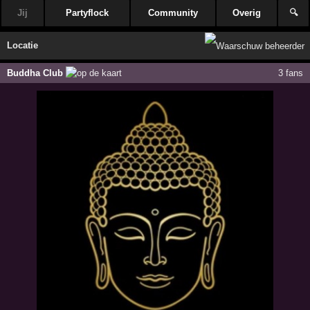
Jij
Partyflock
Community
Overig
🔍
Locatie
Buddha Club
3 fans