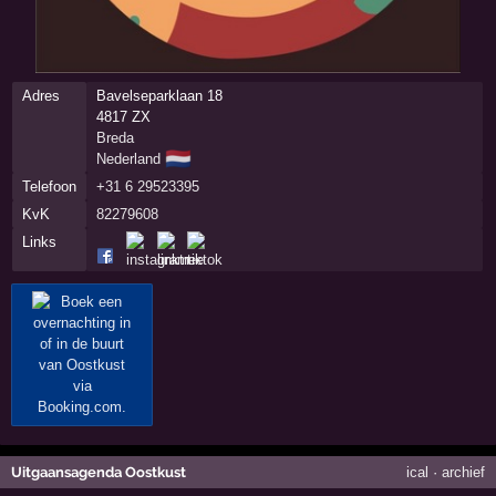
Adres
Bavelseparklaan 18
4817 ZX
Breda
🇳🇱
Nederland
Telefoon
+31 6 29523395
KvK
82279608
Links
Uitgaansagenda Oostkust
ical
·
archief