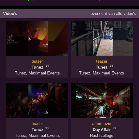
Video's
overzicht van alle video's
teaser
teaser
'23
'23
Tunez
Tunez
Tunez
,
Maximaal Events
Tunez
,
Maximaal Events
teaser
aftermovie
'23
'22
Tunez
Day Affair
Tunez
,
Maximaal Events
Nachtcollege