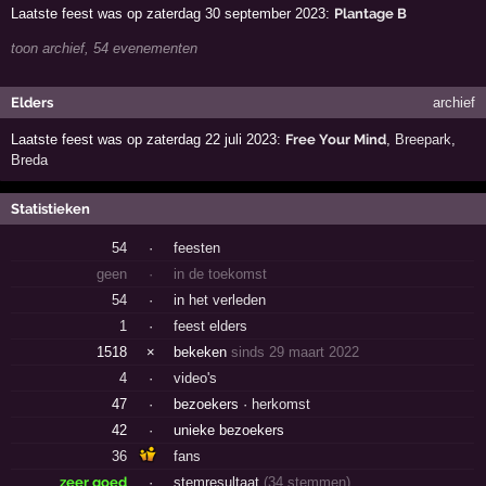
Laatste feest was op zaterdag 30 september 2023:
Plantage B
toon archief, 54 evenementen
Elders
archief
Laatste feest was op zaterdag 22 juli 2023:
Free Your Mind
,
Breepark
,
Breda
Statistieken
54
·
feesten
geen
·
in de toekomst
54
·
in het verleden
1
·
feest elders
1518
×
bekeken
sinds 29 maart 2022
4
·
video's
47
·
bezoekers ·
herkomst
42
·
unieke bezoekers
36
fans
zeer goed
·
stemresultaat
(34 stemmen)