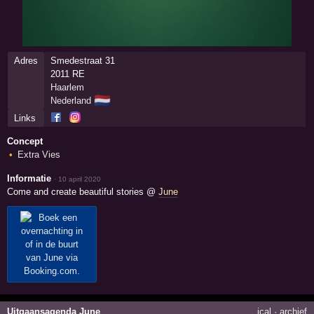
Adres
Smedestraat 31
2011 RE
Haarlem
🇳🇱
Nederland
Links
Concept
Extra Vies
Informatie
·
10 april 2020
Come and create beautiful stories @
June
Uitgaansagenda June
ical
·
archief