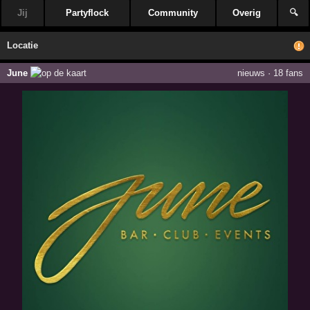
Jij
Partyflock
Community
Overig
🔍
Locatie
June
nieuws
·
18 fans