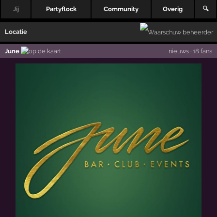
Jij
Partyflock
Community
Overig
🔍
Locatie
June
nieuws
·
18 fans