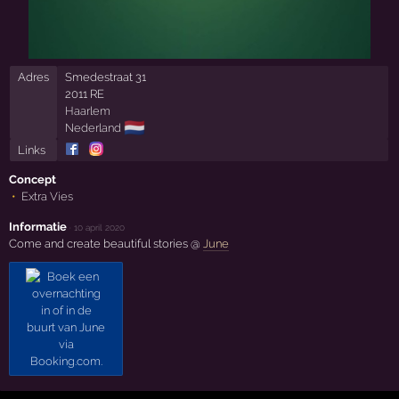
Adres
Smedestraat 31
2011 RE
Haarlem
🇳🇱
Nederland
Links
Concept
Extra Vies
Informatie
·
10 april 2020
Come and create beautiful stories @
June