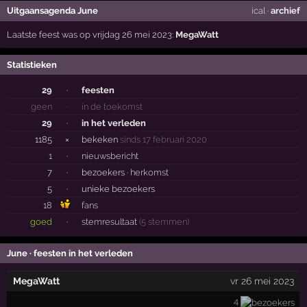
Uitgaansagenda June
ical
·
archief
Laatste feest was op vrijdag 26 mei 2023:
MegaWatt
Statistieken
29
·
feesten
geen
·
in de toekomst
29
·
in het verleden
1185
×
bekeken
sinds 17 februari 2020
1
·
nieuwsbericht
7
·
bezoekers ·
herkomst
5
·
unieke bezoekers
18
fans
goed
·
stemresultaat
(5 stemmen)
June · feesten in het verleden
MegaWatt
vr 26 mei 2023
4