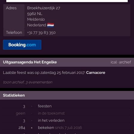
Adres
Broekhuizerdijk 27
5962 NL
Melderslo
🇳🇱
Nederland
Telefoon
+31 77 39 83 350
Uitgaansagenda Het Engelke
ical
·
archief
Laatste feest was op zaterdag 25 februari 2017:
Carnacore
toon archief, 3 evenementen
Statistieken
3
·
feesten
geen
·
in de toekomst
3
·
in het verleden
284
×
bekeken
sinds 7 juli 2016