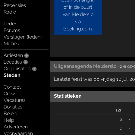
Recensies
Radio
Leden
Forums
Verslagen (leden)
Muziek
Artiesten
Locaties
Uitgaansagenda Melderslo
· zie ook
Organisaties
Steden
Laatste feest was op vrijdag 10 juli 2
Contact
Crew
Statistieken
Vacatures
Donaties
125
·
Beleid
2
·
Help
Adverteren
4
·
Voorwaarden