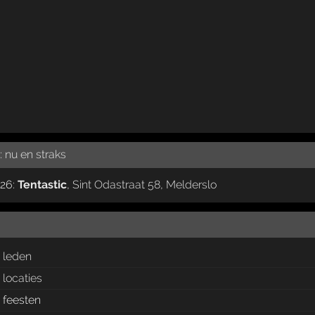
:
nu en straks
026:
Tentastic
,
Sint Odastraat 58
,
Melderslo
leden
locaties
feesten