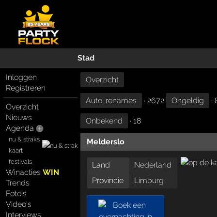
Stad
Inloggen
Overzicht
Registreren
Auto-renames
· 2672
Ongeldig
· 
Overzicht
Nieuws
Onbekend
· 18
Agenda
nu & straks
Melderslo
kaart
festivals
Land
Nederland
Winacties
WIN
Provincie
Limburg
Trends
Foto's
Video's
Interviews