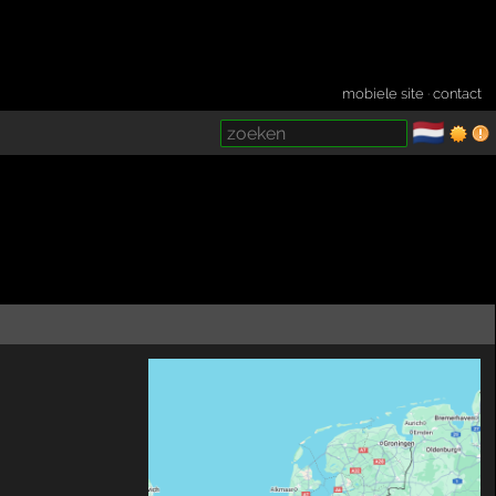
mobiele site
·
contact
🇳🇱
­