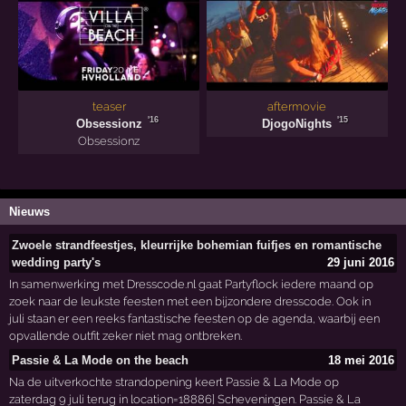
teaser
aftermovie
'16
'15
Obsessionz
DjogoNights
Obsessionz
Nieuws
Zwoele strandfeestjes, kleurrijke bohemian fuifjes en romantische
wedding party's
29 juni 2016
In samenwerking met Dresscode.nl gaat Partyflock iedere maand op
zoek naar de leukste feesten met een bijzondere dresscode. Ook in
juli staan er een reeks fantastische feesten op de agenda, waarbij een
opvallende outfit zeker niet mag ontbreken.
Passie & La Mode on the beach
18 mei 2016
Na de uitverkochte strandopening keert Passie & La Mode op
zaterdag 9 juli terug in location=18886] Scheveningen. Passie & La