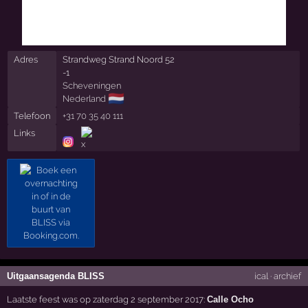
Adres
Strandweg Strand Noord 52
-1
Scheveningen
🇳🇱
Nederland
Telefoon
+31 70 35 40 111
Links
Uitgaansagenda BLISS
ical
·
archief
Laatste feest was op zaterdag 2 september 2017:
Calle Ocho