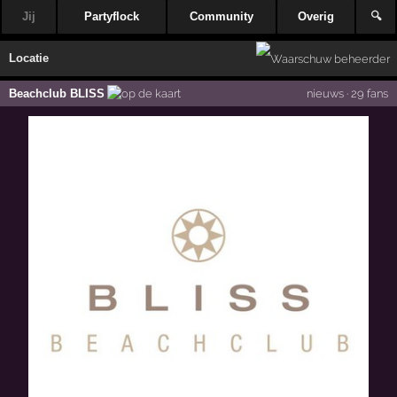
Jij
Partyflock
Community
Overig
🔍
Locatie
Beachclub BLISS
nieuws
·
29 fans