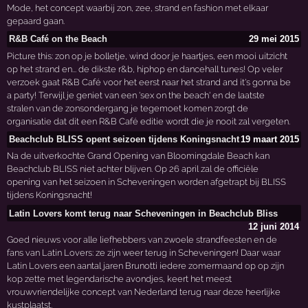
Mode, het concept waarbij zon, zee, strand en fashion met elkaar
gepaard gaan.
R&B Café on the Beach
29 mei 2015
Picture this: zon op je bolletje, wind door je haartjes, een mooi uitzicht
op het strand en... de dikste r&b, hiphop en dancehall tunes! Op veler
verzoek gaat R&B Café voor het eerst naar het strand and it's gonna be
a party! Terwijl je geniet van een 'sex on the beach' en de laatste
stralen van de zonsondergang je tegemoet komen zorgt de
organisatie dat dit een R&B Café editie wordt die je nooit zal vergeten.
Beachclub BLISS opent seizoen tijdens Koningsnacht
19 maart 2015
Na de uitverkochte Grand Opening van Bloomingdale Beach kan
Beachclub BLISS niet achter blijven. Op 26 april zal de officiële
opening van het seizoen in Scheveningen worden afgetrapt bij BLISS
tijdens Koningsnacht!
Latin Lovers komt terug naar Scheveningen in Beachclub Bliss
12 juni 2014
Goed nieuws voor alle liefhebbers van zwoele strandfeesten en de
fans van Latin Lovers: ze zijn weer terug in Scheveningen! Daar waar
Latin Lovers een aantal jaren Brunotti iedere zomermaand op op zijn
kop zette met legendarische avondjes, keert het meest
vrouwvriendelijke concept van Nederland terug naar deze heerlijke
kustplaatst.