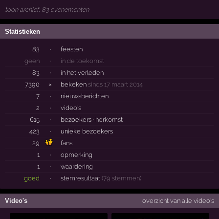
toon archief, 83 evenementen
Statistieken
83
·
feesten
geen
·
in de toekomst
83
·
in het verleden
7390
×
bekeken
sinds 17 maart 2014
7
·
nieuwsberichten
2
·
video's
615
·
bezoekers ·
herkomst
423
·
unieke bezoekers
29
fans
1
·
opmerking
1
·
waardering
goed
·
stemresultaat
(79 stemmen)
Video's
overzicht van alle video's