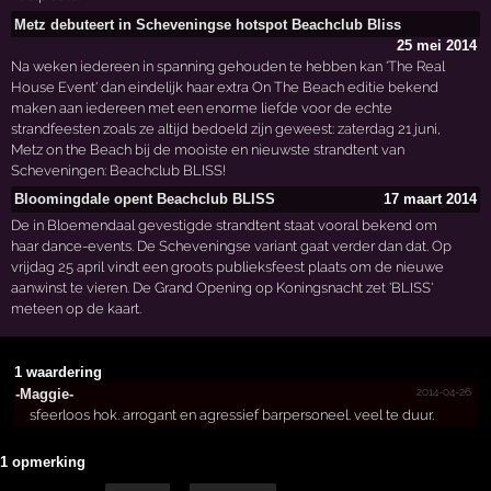
Metz debuteert in Scheveningse hotspot Beachclub Bliss
25 mei 2014
Na weken iedereen in spanning gehouden te hebben kan 'The Real
House Event' dan eindelijk haar extra On The Beach editie bekend
maken aan iedereen met een enorme liefde voor de echte
strandfeesten zoals ze altijd bedoeld zijn geweest: zaterdag 21 juni,
Metz on the Beach bij de mooiste en nieuwste strandtent van
Scheveningen: Beachclub BLISS!
Bloomingdale opent Beachclub BLISS
17 maart 2014
De in Bloemendaal gevestigde strandtent staat vooral bekend om
haar dance-events. De Scheveningse variant gaat verder dan dat. Op
vrijdag 25 april vindt een groots publieksfeest plaats om de nieuwe
aanwinst te vieren. De Grand Opening op Koningsnacht zet 'BLISS'
meteen op de kaart.
1 waardering
2014-04-26
-Maggie-
sfeerloos hok. arrogant en agressief barpersoneel. veel te duur.
1 opmerking