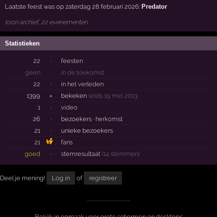
Laatste feest was op zaterdag 28 februari 2026:
Predator
toon archief, 22 evenementen
Statistieken
22
·
feesten
geen
·
in de toekomst
22
·
in het verleden
1399
×
bekeken
sinds 19 mei 2013
1
·
video
26
·
bezoekers ·
herkomst
21
·
unieke bezoekers
21
fans
goed
·
stemresultaat
(14 stemmen)
Deel je mening!
Log in
of
registreer
Bekijk in opmaak voor grote schermen en desktops