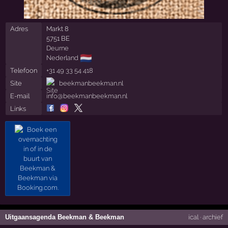
Adres
Markt 8
5751 BE
Deurne
🇳🇱
Nederland
Telefoon
+31 49 33 54 418
Site
beekmanbeekman.nl
E-mail
info@beekmanbeekman.nl
Links
Uitgaansagenda Beekman & Beekman
ical
·
archief