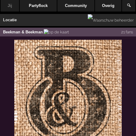
Jij
Partyflock
Community
Overig
🔍
Locatie
Beekman & Beekman
21 fans