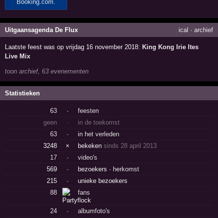
Uitgaansagenda De Flux
ical
·
archief
Laatste feest was op vrijdag 16 november 2018:
King Kong Irie Ites
Live Mix
toon archief, 63 evenementen
Statistieken
63
·
feesten
geen
·
in de toekomst
63
·
in het verleden
3248
×
bekeken
sinds 28 april 2013
17
·
video's
569
·
bezoekers ·
herkomst
215
·
unieke bezoekers
88
fans
24
·
albumfoto's