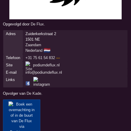
Opgevolgd door
De Flux
.
Adres
Zuiderkerkstraat 2
1501 NE
Zaandam
🇳🇱
Nederland
Telefoon
+31 75 61 54 832
—
Site
podiumdeflux.nl
E-mail
info@podiumdeflux.nl
Links
Opvolger van
De Kade
.