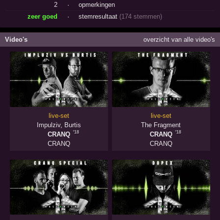
2
·
opmerkingen
zeer goed
·
stemresultaat
(174 stemmen)
Video's
overzicht van alle video's
live-set
live-set
Impulziv
,
Burtis
The Fragment
'18
'18
CRANQ
CRANQ
CRANQ
CRANQ