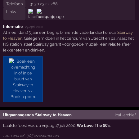
Telefoon
+31 30 23 22 288
Links
Informatie
·
29 april 2020
Al meer dan 25 jaar een begrip binnen de vaderlandse horeca:
Stairway
to Heaven
. Gelegen midden in het centrum van Utrecht en pal naast het
NS station, staat Stairway garant voor goede muziek, een relaxte sfeer,
lekker eten en drinken.
Uitgaansagenda Stairway to Heaven
ical
·
archief
Laatste feest was op vrijdag 17 juli 2020:
We Love The 90's
toon archief, 305 evenementen