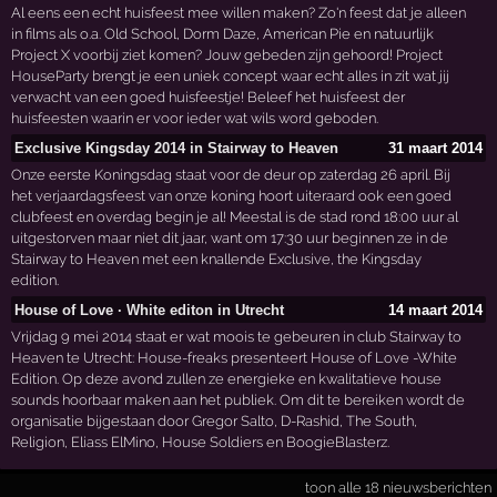
Al eens een echt huisfeest mee willen maken? Zo'n feest dat je alleen
in films als o.a. Old School, Dorm Daze, American Pie en natuurlijk
Project X voorbij ziet komen? Jouw gebeden zijn gehoord! Project
HouseParty brengt je een uniek concept waar echt alles in zit wat jij
verwacht van een goed huisfeestje! Beleef het huisfeest der
huisfeesten waarin er voor ieder wat wils word geboden.
Exclusive Kingsday 2014 in Stairway to Heaven
31 maart 2014
Onze eerste Koningsdag staat voor de deur op zaterdag 26 april. Bij
het verjaardagsfeest van onze koning hoort uiteraard ook een goed
clubfeest en overdag begin je al! Meestal is de stad rond 18:00 uur al
uitgestorven maar niet dit jaar, want om 17:30 uur beginnen ze in de
Stairway to Heaven met een knallende Exclusive, the Kingsday
edition.
House of Love · White editon in Utrecht
14 maart 2014
Vrijdag 9 mei 2014 staat er wat moois te gebeuren in club Stairway to
Heaven te Utrecht: House-freaks presenteert House of Love -White
Edition. Op deze avond zullen ze energieke en kwalitatieve house
sounds hoorbaar maken aan het publiek. Om dit te bereiken wordt de
organisatie bijgestaan door Gregor Salto, D-Rashid, The South,
Religion, Eliass ElMino, House Soldiers en BoogieBlasterz.
toon alle 18 nieuwsberichten