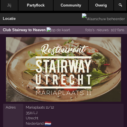
Jij
Partyflock
Community
Overig
🔍
Locatie
Club Stairway to Heaven
foto's
·
nieuws
·
107 fans
Adres
Mariaplaats 11/12
3511 LJ
Utrecht
🇳🇱
Nederland