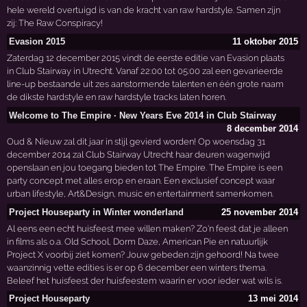
hele wereld overtuigd is van de kracht van raw hardstyle. Samen zijn
zij: The Raw Conspiracy!
Evasion 2015
11 oktober 2015
Zaterdag 12 december 2015 vindt de eerste editie van Evasion plaats
in Club Stairway in Utrecht. Vanaf 22:00 tot 05:00 zal een gevarieerde
line-up bestaande uit zes aanstormende talenten en één grote naam
de dikste hardstyle en raw hardstyle tracks laten horen.
Welcome to The Empire · New Years Eve 2014 in Club Stairway
8 december 2014
Oud & Nieuw zal dit jaar in stijl gevierd worden! Op woensdag 31
december 2014 zal Club Stairway Utrecht haar deuren wagenwijd
openslaan en jou toegang bieden tot The Empire. The Empire is een
party concept met alles erop en eraan. Een exclusief concept waar
urban lifestyle, Art&Design, music en entertainment samenkomen.
Project Houseparty in Winter wonderland
25 november 2014
Al eens een echt huisfeest mee willen maken? Zo'n feest dat je alleen
in films als o.a. Old School, Dorm Daze, American Pie en natuurlijk
Project X voorbij ziet komen? Jouw gebeden zijn gehoord! Na twee
waanzinnig vette edities is er op 6 december een winters thema.
Beleef het huisfeest der huisfeestem waarin er voor ieder wat wils is.
Project Houseparty
13 mei 2014