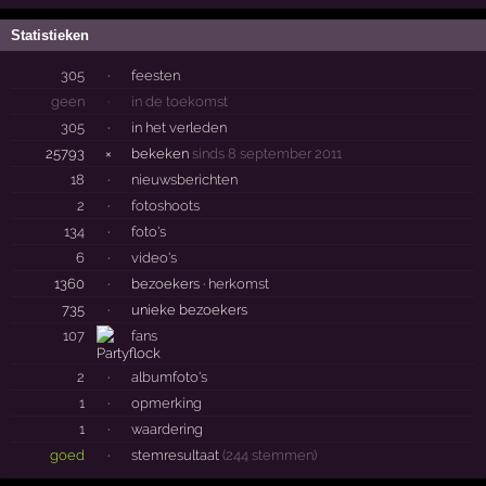
Statistieken
305
·
feesten
geen
·
in de toekomst
305
·
in het verleden
25793
×
bekeken
sinds 8 september 2011
18
·
nieuwsberichten
2
·
fotoshoots
134
·
foto's
6
·
video's
1360
·
bezoekers ·
herkomst
735
·
unieke bezoekers
107
fans
2
·
albumfoto's
1
·
opmerking
1
·
waardering
goed
·
stemresultaat
(244 stemmen)