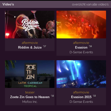
Video's
overzicht van alle video's
aftermovie
aftermovie
'17
'16
Riddim & Juize
Evasion
D-Sense Events
teaser
aftermovie
'16
'15
Zoete Zin Goes to Heaven
Evasion 2015
Mofoo Inc.
D-Sense Events