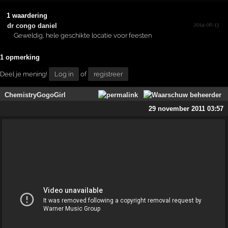
1 waardering
2014-06-13
dr congo daniel
Geweldig, hele geschikte locatie voor feesten
1 opmerking
Deel je mening!
Log in
of
registreer
ChemistryGogoGirl
29 november 2011 03:57