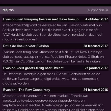
Nieuws
alles tonen
(18)
Evasion viert tweejarig bestaan met dikke line-up!
4 oktober 2017
In december 2015 vond de eerste editie van Evasion plaats met Sub
Sonik als headliner. In twee jaar tijd is het event uitgegroeid tot hét
RAW Hardstyle club event van de Utrechtse binnenstad en dat moet
groots gevierd worden!
Dit is de line-up voor Evasion
28 februari 2017
Evasion keert terug naar Utrecht en pakt flink uit! Het RAW Hardstyle
club concept haalt op 13 mei o.a. Rebelion, Phuture Noize, D-Sturb en
RVAGE naar Club Stairway om het clubseizoen keihard af te sluiten!
Evasion keert groots terug naar Utrecht
27 januari 2017
De Utrechtse Hardstyle organisatie D-Sense Events heeft de derde
editie van Evasion aangekondigd en laat weten dat de comeback
groots zal worden!
Evasion · The Raw Conspiracy
24 februari 2016
We staan aan de vooravond van een revolutie. Een nieuwe
wereldwijde revolutie gedreven door slopende kicks en
verpletterende screeches. Al velen gingen je voor en bekeerden zich
tot de raw. Geleid door zes raw conspirators zullen zij niet rusten tot de