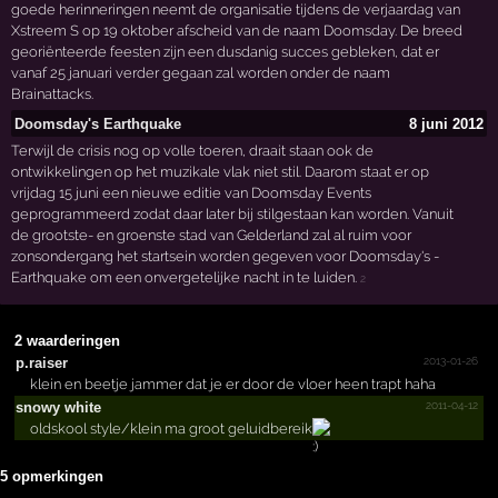
goede herinneringen neemt de organisatie tijdens de verjaardag van
Xstreem S op 19 oktober afscheid van de naam Doomsday. De breed
georiënteerde feesten zijn een dusdanig succes gebleken, dat er
vanaf 25 januari verder gegaan zal worden onder de naam
Brainattacks.
Doomsday's Earthquake
8 juni 2012
Terwijl de crisis nog op volle toeren, draait staan ook de
ontwikkelingen op het muzikale vlak niet stil. Daarom staat er op
vrijdag 15 juni een nieuwe editie van Doomsday Events
geprogrammeerd zodat daar later bij stilgestaan kan worden. Vanuit
de grootste- en groenste stad van Gelderland zal al ruim voor
zonsondergang het startsein worden gegeven voor Doomsday's -
Earthquake om een onvergetelijke nacht in te luiden.
2
2 waarderingen
2013-01-26
p.raiser
klein en beetje jammer dat je er door de vloer heen trapt haha
2011-04-12
snowy white
oldskool style/klein ma groot geluidbereik
5 opmerkingen