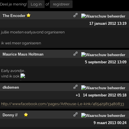
Deel je mening!
Log in
of
registreer
The Encoder
17 januari 2012 13:19
jullie moeten earlyavond organiseren
ik wel meer oganiseren
Maurice Maus Holtman
5 september 2012 13:09
Early avondje..
vind ik ook
dkdemen
+1
14 september 2012 05:18
http://www.facebook.com/pages/Arthouse-Le-kink/465429813480833
Donny //
9 maart 2013 00:24