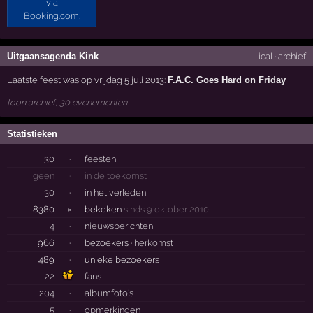
Uitgaansagenda Kink
ical
·
archief
Laatste feest was op vrijdag 5 juli 2013:
F.A.C. Goes Hard on Friday
toon archief, 30 evenementen
Statistieken
30
·
feesten
geen
·
in de toekomst
30
·
in het verleden
8380
×
bekeken
sinds 9 oktober 2010
4
·
nieuwsberichten
966
·
bezoekers ·
herkomst
489
·
unieke bezoekers
22
fans
204
·
albumfoto's
5
·
opmerkingen