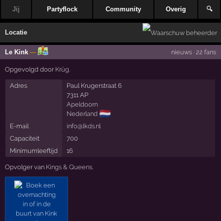
Jij
Partyflock
Community
Overig
🔍
Locatie
Le Kink
—
nieuws
·
22 fans
Opgevolgd door
Krüg
.
Adres
Paul Krugerstraat 6
7311 AP
Apeldoorn
🇳🇱
Nederland
E-mail
info@lkds.nl
Capaciteit
700
Minimumleeftijd
16
Opvolger van
Kings & Queens
.