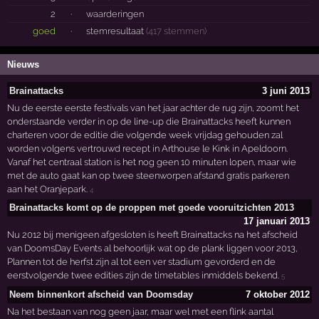
2
·
waarderingen
goed
·
stemresultaat
(417 stemmen)
Nieuws
Brainattacks
3 juni 2013
Nu de eerste eerste festivals van het jaar achter de rug zijn, zoomt het
onderstaande verder in op de line-up die Brainattacks heeft kunnen
charteren voor de editie die volgende week vrijdag gehouden zal
worden volgens vertrouwd recept in Arthouse le Kink in Apeldoorn.
Vanaf het centraal station is het nog geen 10 minuten lopen, maar wie
met de auto gaat kan op twee steenworpen afstand gratis parkeren
aan het Oranjepark.
4
Brainattacks komt op de proppen met goede vooruitzichten 2013
17 januari 2013
Nu 2012 bij menigeen afgesloten is heeft Brainattacks na het afscheid
van DoomsDay Events al behoorlijk wat op de plank liggen voor 2013,
Plannen tot de herfst zijn al tot een ver stadium gevorderd en de
eerstvolgende twee edities zijn de timetables inmiddels bekend.
5
Neem binnenkort afscheid van Doomsday
7 oktober 2012
Na het bestaan van nog geen jaar, maar wel met een flink aantal