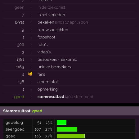
geen
·
in de toekomst
7
·
in het verleden
8934
×
bekeken
sinds 17 april 2009
9
·
nieuwsberichten
1
·
fotoshoot
306
·
foto's
3
·
video's
1381
·
bezoekers ·
herkomst
1169
·
unieke bezoekers
4
fans
136
·
albumfoto's
1
·
opmerking
goed
·
stemresultaat
(400 stemmen)
Stemresultaat:
goed
geweldig
51
13%
zeer goed
107
27%
goed
146
37%