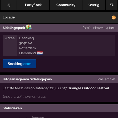
Jij
Partyflock
Community
Overig
🔍
Locatie
Sidelingepark
foto's
·
nieuws
·
4 fans
Adres
Baanweg
3042 AA
Rotterdam
🇳🇱
Nederland
Uitgaansagenda Sidelingepark
ical
·
archief
Laatste feest was op zaterdag 22 juli 2017:
Triangle Outdoor Festival
toon archief, 7 evenementen
Statistieken
7
·
feesten