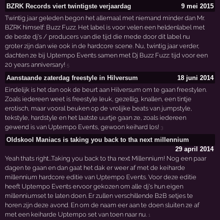
BZRK Records viert twintigste verjaardag
9 mei 2015
Twintig jaar geleden begon het allemaal met niemand minder dan Mr.
BZRK himself: Buzz Fuzz. Het label is voor velen een heldenlabel met
de beste dj's / producers van die tijd die mede door dit label nu
groter zijn dan wie ook in de hardcore scene. Nu, twintig jaar verder,
dachten ze bij Uptempo Events samen met Dj Buzz Fuzz: tijd voor een
20 years anniversary!
5
Aanstaande zaterdag freestyle in Hilversum
18 juni 2014
Eindelijk is het dan ook de beurt aan Hilversum om te gaan freestylen.
Zoals iedereen weet is freestyle leuk, gezellig, knallen, een tintje
erotisch, maar vooral beuken op de vrolijke beats van jumpstyle,
tekstyle, hardstyle en het laatste uurtje gaan ze, zoals iedereen
gewend is van Uptempo Events, gewoon keihard los!
3
Oldskool Maniacs is taking you back to tha next millennium
29 april 2014
Yeah thats right...Taking you back to tha next Millennium! Nog een paar
dagen te gaan en dan gaat het dak er weer af met de keiharde
millennium hardcore editie van Uptempo Events. Voor deze editie
heeft Uptempo Events ervoor gekozen om alle dj's hun eigen
millenniumset te laten doen. Er zullen verschillende B2B setjes te
horen zijn deze avond. En om de naam eer aan te doen sluiten ze af
met een keiharde Uptempo set van toen naar nu.
1