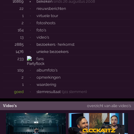
16869
×
bekeken
sinds 26 augustus 2008
22
·
nieuwsberichten
1
·
virtuele tour
2
·
fotoshoots
164
·
foto's
13
·
video's
2885
·
bezoekers ·
herkomst
1476
·
unieke bezoekers
233
fans
109
·
albumfoto's
2
·
opmerkingen
1
·
waardering
goed
·
stemresultaat
(911 stemmen)
Video's
overzicht van alle video's