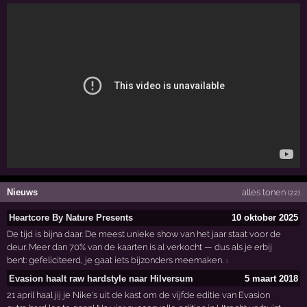
Nieuws
alles tonen
(22)
Heartcore By Nature Presents
10 oktober 2025
De tijd is bijna daar. De meest unieke show van het jaar staat voor de
deur. Meer dan 70% van de kaarten is al verkocht — dus als je erbij
bent: gefeliciteerd, je gaat iets bijzonders meemaken.
1
Evasion haalt raw hardstyle naar Hilversum
5 maart 2018
21 april haal jij je Nike's uit de kast om de vijfde editie van Evasion