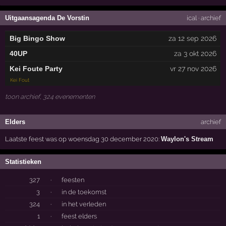
Uitgaansagenda De Vorstin
ical
·
archief
Big Bingo Show
za 12 sep 2026
40UP
za 3 okt 2026
Kei Foute Party
vr 27 nov 2026
Kei Fout
toon archief, 324 evenementen
Elders
archief
Laatste feest was op woensdag 30 december 2020:
Waylon's Stream
Statistieken
327
·
feesten
3
·
in de toekomst
324
·
in het verleden
1
·
feest elders