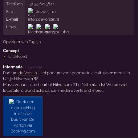
Telefoon
+31 35 6215841
Site
devorstin.nl
E-mail
info@devorstin.nl
Links
Opvolger van
Tagrijn
.
Concept
Nachtvorst
Informatie
·
11 april 2020
Podium
de Vorstin
| Het podium voor popmuziek, cultuur en media in
hartje Hilversum 💜
Music venue in the heart of Hilversum (The Netherlands). We present
local talent, world acts, dance, media events and more...