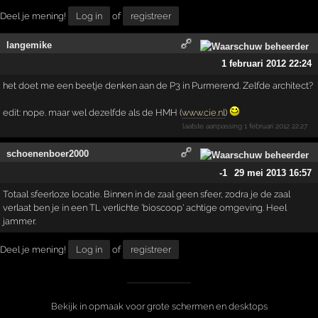
Deel je mening!
Log in
of
registreer
langemike
1 februari 2012 22:24
het doet me een beetje denken aan de P3 in Purmerend. Zelfde architect?
edit: nope. maar wel dezelfde als de HMH (
www.cie.nl
)
laatste aanpassing
1 februari 2012 22:27
schoenenboer2000
-1
29 mei 2013 16:57
Totaal sfeerloze locatie. Binnen in de zaal geen sfeer, zodra je de zaal
verlaat ben je in een TL verlichte 'bioscoop' achtige omgeving. Heel
jammer.
Deel je mening!
Log in
of
registreer
Bekijk in opmaak voor grote schermen en desktops