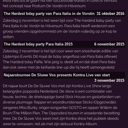
extra hard los te gaan! Na vier succesvolle edities in Utrecht verhuist
het concept naar Podium De Vorstin in Hilversum.
The Hardest bday party van Para Italia in de Vorstin
31 oktober 2016
Zaterdag 5 november is het weer tijd voor The Hardest bday party van
Para Italia in de Vorstin te Hilversum. Para Italia heeft wederom een
groep vrienden opgetrommeld om de Vorstin volledig op ze kop te
zetten.
The Hardest bday party Para Italia 2015
6 november 2015
Zaterdag 7 november is het tijd voor weer een snoeiharde editie van
Uptempo Events. Dit maal de bday angerfissa van Para Italia oftewel
The Hardest bday PaRa. Wie jarig is, deelt uit en dat doet Para Italia
dan ook zeker met de keiharde line-up die hij heeft samengesteld.
Najaarstournee De Sluwe Vos presents Kontra Live van start
3 november 2015
Dit najaar tourt De De Sluwe Vos met zijn Kontra Live Show langs
belangrijke poppodia Nederland. De show is een combinatie van
house, techno, de driekoppige band Stick House en gastartiesten van
diverse pluimage. Rapper en woordkunstenaar Sticks (Opgezwolle),
zangeres Miss Bunty, singer-songwriter GOSTO en rapper Willem de
Bruin (The Million Plan, The Opposites) touren in wisselende bezetting
mee. De De Sluwe Vos weet met zijn Kontra show het publiek steeds
weer te verrassen, net als met zijn debuut Kontra Album.