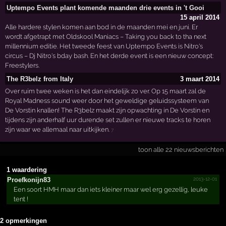
Uptempo Events plant komende maanden drie events in 't Gooi
15 april 2014
Alle hardere stylen komen aan bod in de maanden mei en juni. Er
wordt afgetrapt met Oldskool Maniacs – Taking you back to tha next
millennium editie. Het tweede feest van Uptempo Events is Nitro's
circus – Dj Nitro's bday bash. En het derde event is een nieuw concept:
Freestylers.
The R3belz from Italy
3 maart 2014
Over ruim twee weken is het dan eindelijk zo ver. Op 15 maart zal de
Royal Madness sound weer door het geweldige geluidssysteem van
De Vorstin knallen! The R3belz maakt zijn opwachting in De Vorstin en
tijdens zijn anderhalf uur durende set zullen er nieuwe tracks te horen
zijn waar we allemaal naar uitkijken.
7
toon alle 22 nieuwsberichten
1 waardering
2013-12-01
Proefk­onijn8­3
Een soort HMH maar dan iets kleiner maar wel erg gezellig, leuke
tent !
2 opmerkingen