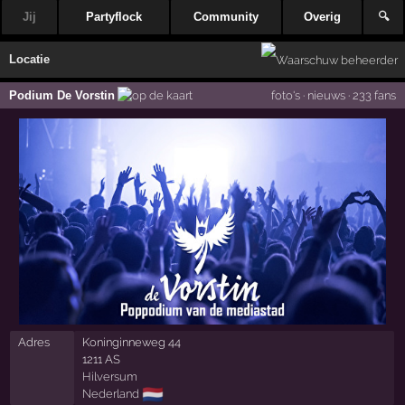
Jij
Partyflock
Community
Overig
🔍
Locatie
Podium De Vorstin
foto's
·
nieuws
·
233 fans
Adres
Koninginneweg 44
1211 AS
Hilversum
🇳🇱
Nederland