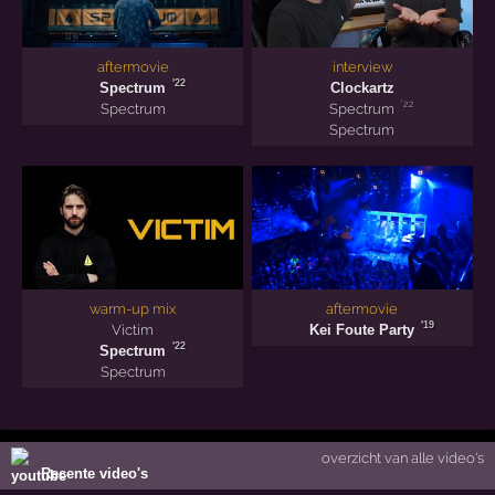
aftermovie
interview
'22
Spectrum
Clockartz
'22
Spectrum
Spectrum
Spectrum
warm-up mix
aftermovie
'19
Victim
Kei Foute Party
'22
Spectrum
Spectrum
overzicht van alle video's
Recente video's