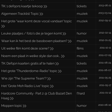
2013-06-21
TK:
1 defqon1 kaartje tekoop
tickets
2013-03-04
Algemeen Tracklist Topic
muziek
2012-09-12
Het grote "waar komt deze vocal vandaan" topic
muziek
2012-02-14
Leuke plaatjes / foto's die je tegen komt
humor
2012-01-25
Waar kan ik het best de bassboxen plaatsen?
muziek
2011-10-11
Uit welke film komt deze scene?
films
2011-07-05
Noem een plaat in welke style dan ook...
muziek
2011-06-24
TK:
Defqon kaarten: gratis af te halen
tickets
2011-06-07
Het grote "Thunderdome-Radio" topic
muziek
2011-05-25
Wie zijn "The Supreme Team"?
muziek
2011-05-17
Het "Grote Moh Radio Live" topic
muziek
2011-01-12
Hardcore Community · Part 2 @ Club Bazart Den
f:hard
Haag
2010-06-10
Moppen topic
humor