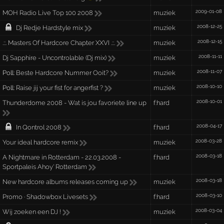
2009-01-08
MOH Radio Live Top 100 2008
muziek
2008-12-25
Dj Redje Hardstyle mix
muziek
2008-12-15
.::. Masters Of Hardcore Chapter XXVI .::.
muziek
2008-11-11
Dj Sapphire - Uncontrolable (Dj mix)
muziek
2008-11-07
Poll:
Beste Hardcore Nummer Ooit?
muziek
2008-10-10
Poll:
Raise jij your fist for angerfist ?
muziek
2008-10-01
Thunderdome 2008 - Wat is jou favoriete line up
f:hard
2008-04-17
In Qontrol 2008
f:hard
2008-03-28
Your ideal hardcore remix
muziek
2008-03-18
A Nightmare in Rotterdam - 22.03.2008 -
f:hard
Sportpaleis Ahoy' Rotterdam
2008-03-18
New hardcore albums releases coming up
muziek
2008-03-10
Promo · Shadowbox Livesets
f:hard
2008-03-04
Wij zoeken een DJ !
muziek