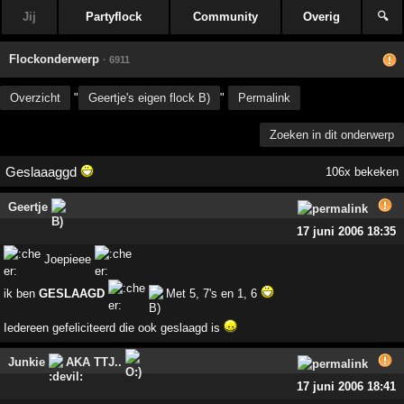
Jij
Partyflock
Community
Overig
🔍
Flockonderwerp
· 6911
Overzicht
"
Geertje's eigen flock B)
"
Permalink
Zoeken in dit onderwerp
Geslaaaggd
106x bekeken
Geertje
17 juni 2006 18:35
Joepieee
ik ben
GESLAAGD
Met 5, 7's en 1, 6
Iedereen gefeliciteerd die ook geslaagd is
Junkie
AKA TTJ..
17 juni 2006 18:41