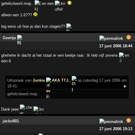
gefeliciteerd mop..
en een
alleen een 1.6???
leg eens uit hoe je dan kun slagen??
Geertje
17 juni 2006 18:44
ghehehe ik dacht al het staat er een beetje raar.. Ik heb vijf zevens
en
één 6
Uitspraak
van
Junkie
AKA TTJ..
op zaterdag 17 juni 2006 om
18:41:
▶
gefeliciteerd mop..
Dank jeee
jacko801
17 juni 2006 19:13