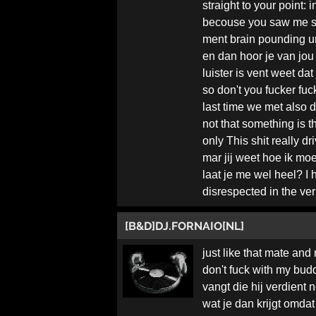
straight to your point: 
becouse you saw me sta
ment brain pounding unt
en dan hoor je van jou 
luister is vent weet da
so don't you fucker fu
last time we met also d
not that something is th
only This shit really d
mar jij weet hoe ik moe
laat je me wel heel? I 
disrespected in the verry
[B&D]DJ.FORNAIO[NL]
just like that mate an
don't fuck with my bud
vangt die hij verdient 
wat je dan krijgt omdat