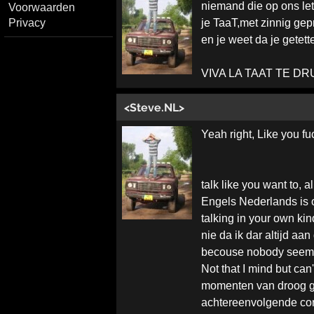
niemand die op ons let
Voorwaarden
Privacy
je TaaT,met zinnig gep
en je weet da je getet
VIVA LA TAAT TE D
<Steve.NL>
Yeah right, Like you f
talk like you want to, 
Engels Nederlands is o
talking in your own kin
nie da ik dar altijd aa
becouse nobody seems
Not that I mind but can
momenten van droog g
achtereenvolgende con