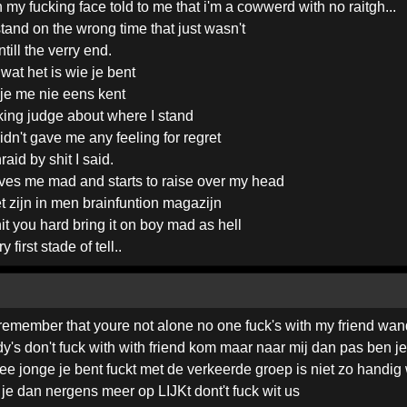
in my fucking face told to me that i'm a cowwerd with no raitgh...
nd on the wrong time that just wasn't
ill the verry end.
wat het is wie je bent
t je me nie eens kent
cking judge about where I stand
idn't gave me any feeling for regret
raid by shit I said.
rives me mad and starts to raise over my head
t zijn in men brainfuntion magazijn
hit you hard bring it on boy mad as hell
 first stade of tell..
d remember that youre not alone no one fuck's with my friend 
dy's don't fuck with with friend kom maar naar mij dan pas ben 
nee jonge je bent fuckt met de verkeerde groep is niet zo handig
 je dan nergens meer op LIJKt dont't fuck wit us