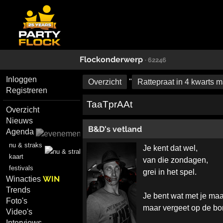
Flockonderwerp
· 62246
Inloggen
Overzicht
"
Rattepraat in 4 kwarts m
Registreren
TaaTprAAt
Overzicht
Nieuws
B&D's vetland
Agenda
nu & straks
Je kent dat wel,
kaart
van die zondagen,
festivals
grei in het spel.
WIN
Winacties
Trends
Je bent wat met je maa
Foto's
maar vergeet op de bor
Video's
Interviews