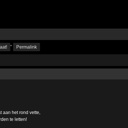
aat!
"
Permalink
t aan het rond vette,
den te letten!