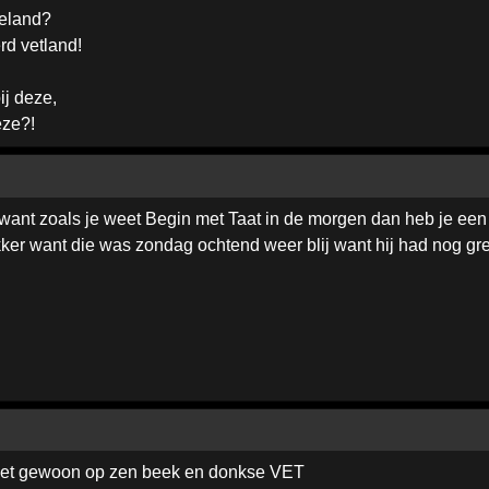
beland?
rd vetland!
ij deze,
eze?!
ant zoals je weet Begin met Taat in de morgen dan heb je een
kker want die was zondag ochtend weer blij want hij had nog grei
rzet gewoon op zen beek en donkse VET