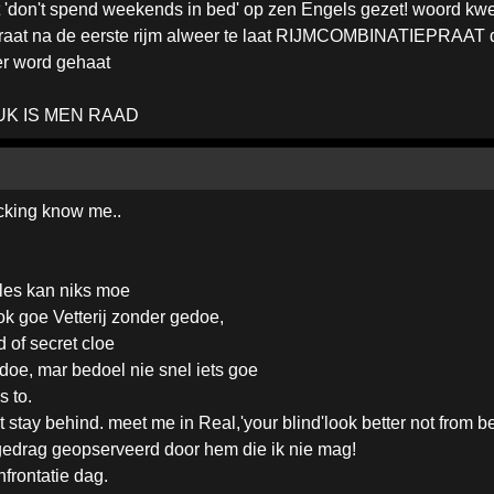
 'don't spend weekends in bed' op zen Engels gezet! woord kwe
raat na de eerste rijm alweer te laat RIJMCOMBINATIEPRAAT da 
ter word gehaat
RUK IS MEN RAAD
ucking know me..
alles kan niks moe
k goe Vetterij zonder gedoe,
d of secret cloe
n doe, mar bedoel nie snel iets goe
 to.
't stay behind. meet me in Real,'your blind'look better not from be
edrag geopserveerd door hem die ik nie mag!
frontatie dag.