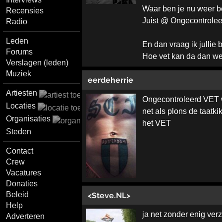
Waar ben je nu weer 
Recensies
Juist @ Ongecontrolee
Radio
Leden
En dan vraag ik jullie b
Forums
Hoe vet kan da dan w
Verslagen (leden)
Muziek
eerdeherrie
Artiesten
Ongecontroleerd VET w
Locaties
net als plons de taatki
Organisaties
het VET
Steden
Contact
Crew
Vacatures
Donaties
Beleid
<Steve.NL>
Help
ja net zonder enig ve
Adverteren