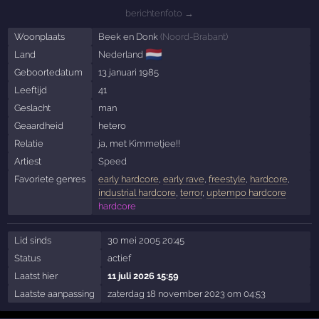
berichtenfoto →
Woonplaats
Beek en Donk
(
Noord-Brabant
)
🇳🇱
Land
Nederland
Geboortedatum
13 januari 1985
Leeftijd
41
Geslacht
man
Geaardheid
hetero
Relatie
ja, met
Kimmetjee!!
Artiest
Speed
Favoriete genres
early hardcore
,
early rave
,
freestyle
,
hardcore
,
industrial hardcore
,
terror
,
uptempo hardcore
hardcore
Lid sinds
30 mei 2005 20:45
Status
actief
Laatst hier
11 juli 2026 15:59
Laatste aanpassing
zaterdag 18 november 2023 om 04:53