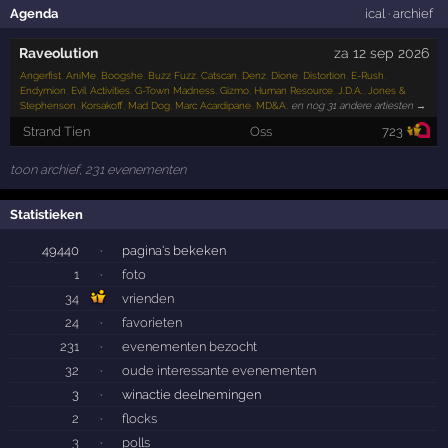
Agenda
ical
·
archief
Raveolution
za 12 sep 2026
Angerfist
,
AniMe
,
Boogshe
,
Buzz Fuzz
,
Catscan
,
Denz
,
Dione
,
Distortion
,
E-Rush
,
Endymion
,
Evil Activities
,
G-Town Madness
,
Gizmo
,
Human Resource
,
J.D.A.
,
Jones &
Stephenson
,
Korsakoff
,
Mad Dog
,
Marc Acardipane
,
MD&A
,
en nog 31 andere artiesten →
Strand Tien
Oss
723
toon archief, 231 evenementen
Statistieken
49440
·
pagina's bekeken
1
·
foto
34
vrienden
24
·
favorieten
231
·
evenementen bezocht
32
·
oude interessante evenementen
3
·
winactie deelnemingen
2
·
flocks
3
·
polls