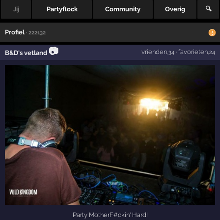
Jij
Partyflock
Community
Overig
🔍
Profiel
· 222132
📷
vrienden
·
favorieten
B&D's vetland
,34
,24
Party MotherF#ckin' Hard!