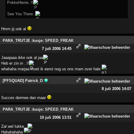
PokkeHerrie..!!
See You There..
Hmm jij ook al
PARA_TRUTJE :kusje: SPEED_FREAK
7 juli 2006 14:45
Jaaajaaa ikke ook al jaa
Heb er zin in ..!!
whahaha marjaa moet ik eerst nog us ons mam over hale
[PFSQUAD] Patrick_D
8 juli 2006 14:07
Succes dermee dan maar
PARA_TRUTJE :kusje: SPEED_FREAK
10 juli 2006 13:51
Zal wel lukke ..
Hahahahaha