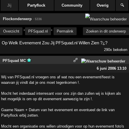
Jij
Partyflock
Community
Overig
🔍
Flockonderwerp
· 5336
Overzicht
"
PFSquad.nl
"
Permalink
Zoeken in dit onderwerp
Op Welk Evenement Zou Jij PFSquad.nl Willen Zien ?¿?
290x bekeken
PFSquad MC
6 juni 2006 13:10
Wij van PFSquad.nl vroegen ons af wat nou een evenement/feest is
waarvan jij vindt dat je ons moet tegenkomen !.
Mocht het inderdaad interresant voor ons zijn dan zullen wij is kijken als
het mogelijk is om op dit evenement aanwezig te zijn !.
Gaarne Naam + Datum van het evenement en eventueel de link van
Partyflock erbij zetten.
Mocht een organisatie ons willen uitnodigen voor op hun evenement foto's