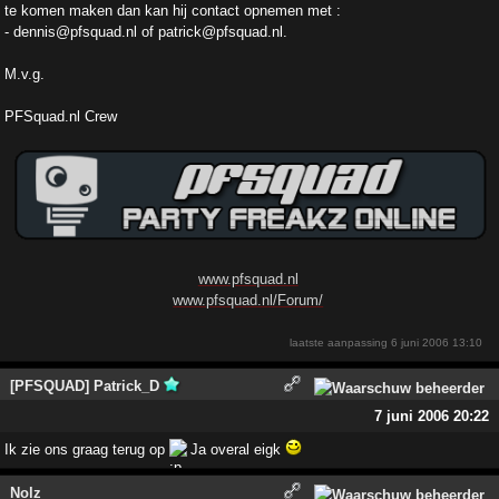
te komen maken dan kan hij contact opnemen met :
- dennis@pfsquad.nl of patrick@pfsquad.nl.
M.v.g.
PFSquad.nl Crew
www.pfsquad.nl
www.pfsquad.nl/Forum/
laatste aanpassing
6 juni 2006 13:10
[PFSQUAD] Patrick_D
7 juni 2006 20:22
Ik zie ons graag terug op
Ja overal eigk
Nolz