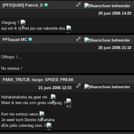
[PFSQUAD] Patrick_D
20 juni 2006 14:20
Vliegtuig ?
euj vet ik rij met jou nar vakantie dus
PFSquad MC
20 juni 2006 21:10
Offtopic !...,
Nu serieus !
PARA_TRUTJE :kusje: SPEED_FREAK
21 juni 2006 12:33
Hahahahahaha da gaat nie ..
Want ik ben nie zo'n grote vliegtuig..!!
Ken nie serieus weze
Je weet toch Dennis hahahaha
dOe jullie zaterdag zien..!!