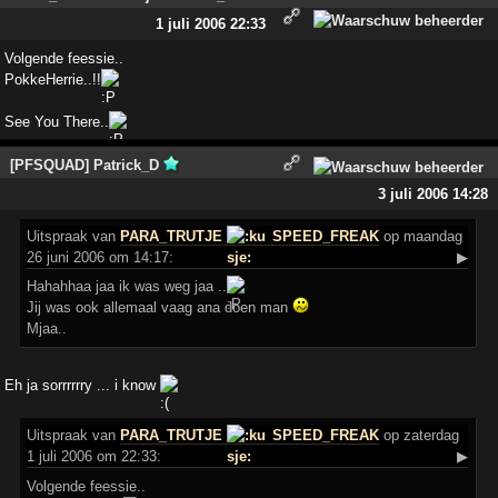
1 juli 2006 22:33
Volgende feessie..
PokkeHerrie..!!
See You There..
[PFSQUAD] Patrick_D
3 juli 2006 14:28
Uitspraak
van
PARA_TRUTJE
SPEED_FREAK
op maandag
26 juni 2006 om 14:17:
▶
Hahahhaa jaa ik was weg jaa ..
Jij was ook allemaal vaag ana doen man
Mjaa..
Eh ja sorrrrrry ... i know
Uitspraak
van
PARA_TRUTJE
SPEED_FREAK
op zaterdag
1 juli 2006 om 22:33:
▶
Volgende feessie..