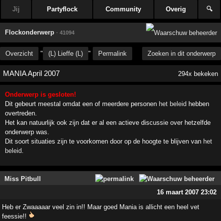
Jij
Partyflock
Community
Overig
🔍
Flockonderwerp
· 41094
Overzicht
"
(L) Lieffe (L)
"
Permalink
Zoeken in dit onderwerp
MANIA April 2007
294x bekeken
Onderwerp is gesloten!
Dit gebeurt meestal omdat een of meerdere personen
het beleid
hebben
overtreden.
Het kan natuurlijk ook zijn dat er al een actieve discussie over hetzelfde
onderwerp was.
Dit soort situaties zijn te voorkomen door op de hoogte te blijven van
het
beleid
.
Miss Pitbull
16 maart 2007 23:02
Heb er Zwaaaaar veel zin in!! Maar goed Mania is allicht een heel vet
feessie!!